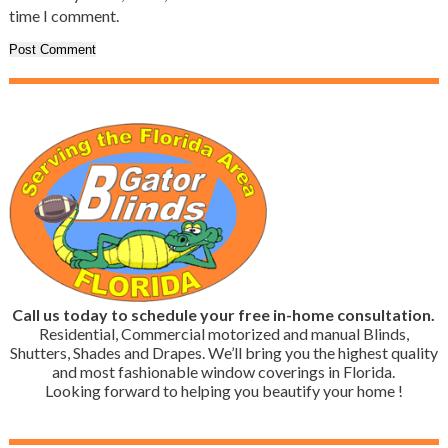
time I comment.
Call us today to schedule your free in-home consultation.
Residential, Commercial motorized and manual Blinds,
Shutters, Shades and Drapes. We’ll bring you the highest quality
and most fashionable window coverings in Florida.
Looking forward to helping you beautify your home !