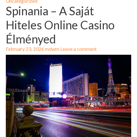
Uncategorized
Spinania – A Saját
Hiteles Online Casino
Élményed
February 23, 2026
mdwm
Leave a comment