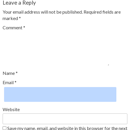
Leave a Reply
Your email address will not be published.
Required fields are
marked
*
Comment
*
Name
*
Email
*
Website
Save my name, email, and website in this browser for the next