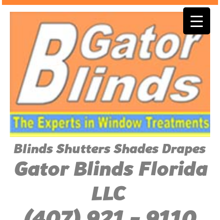
Blinds Shutters Shades Drapes
Gator Blinds Florida
LLC
(407) 921 - 9110