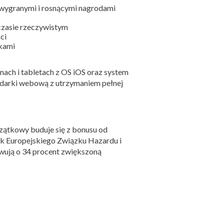
wygranymi i rosnącymi nagrodami
 czasie rzeczywistym
ci
ikami
nach i tabletach z OS iOS oraz system
ądarki webową z utrzymaniem pełnej
zątkowy buduje się z bonusu od
yk Europejskiego Związku Hazardu i
wują o 34 procent zwiększoną