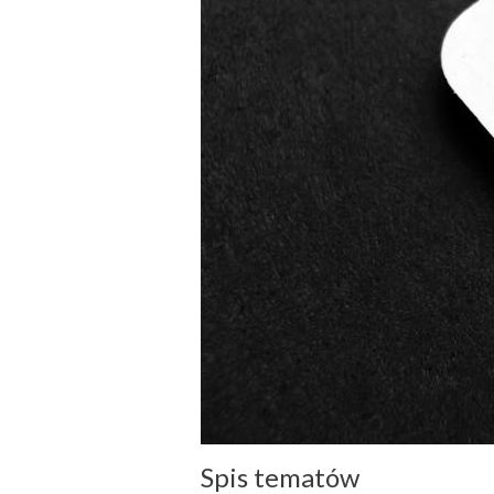
Spis tematów