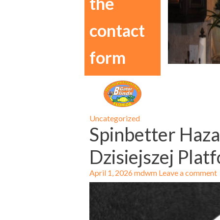
the
contact
form
Uncategorized
Spinbetter Haz
Dzisiejszej Pla
April 1, 2026
mdwm
Leave a comment