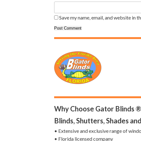
Save my name, email, and website in t
Why Choose Gator Blinds ®
Blinds, Shutters, Shades an
• Extensive and exclusive range of wind
• Florida licensed company