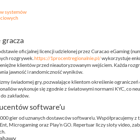
ców systemów
ściowych
e gracza
dstawie oficjalnej licencji udzielonej przez Curacao eGaming (nu
nych rozgrywek.
https://1procentregionalnie.pl/
wykorzystuje enkr
ieniężne klientów przed nieautoryzowanym wejściem. Każda rozgr
ewnia jawność i randomiczność wyników.
izmy świadomej gry, pozwalające klientom określenie ogranicze
sonaliów wykonuje się zgodnie z światowymi normami KYC, co neutr
 do zakładów.
ducentów software’u
o 5000 gier od uznanych dostawców software’u. Współpracujemy z t
Ent, Microgaming oraz Play’n GO. Repertuar liczy sloty video, za
ch.
zabawy