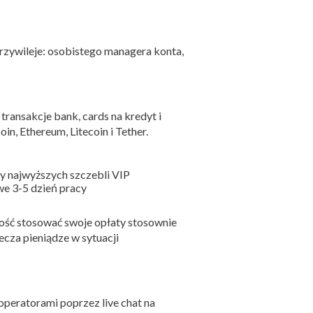
rzywileje: osobistego managera konta,
ransakcje bank, cards na kredyt i
in, Ethereum, Litecoin i Tether.
y najwyższych szczebli VIP
we 3-5 dzień pracy
wość stosować swoje opłaty stosownie
cza pieniądze w sytuacji
operatorami poprzez live chat na