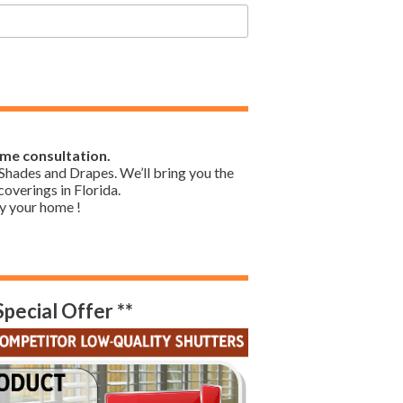
ome consultation.
Shades and Drapes. We’ll bring you the
overings in Florida.
y your home !
Special Offer **