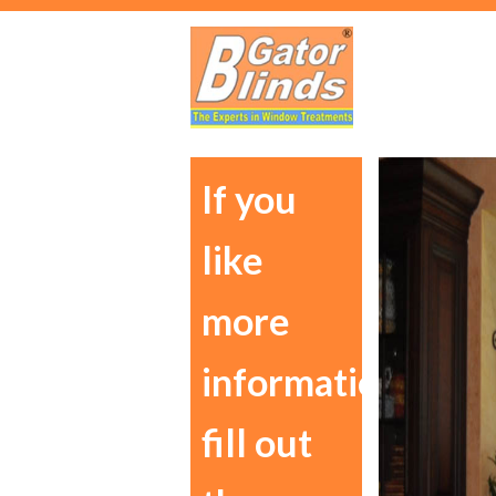
If you
like
more
information
fill out