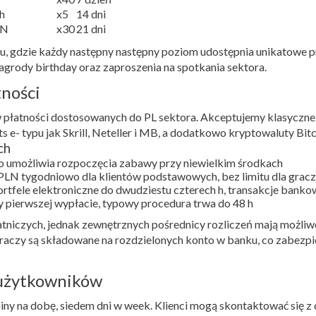
h
x5
14 dni
LN
x30
21 dni
su, gdzie każdy następny następny poziom udostępnia unikatowe p
grody birthday oraz zaproszenia na spotkania sektora.
ności
płatności dostosowanych do PL sektora. Akceptujemy klasyczne t
e- typu jak Skrill, Neteller i MB, a dodatkowo kryptowaluty Bitco
ch
o umożliwia rozpoczęcia zabawy przy niewielkim środkach
 PLN tygodniowo dla klientów podstawowych, bez limitu dla gracz
ortfele elektroniczne do dwudziestu czterech h, transakcje banko
 pierwszej wypłacie, typowy procedura trwa do 48 h
łatniczych, jednak zewnętrznych pośrednicy rozliczeń mają możli
raczy są składowane na rozdzielonych konto w banku, co zabezpie
 użytkowników
iny na dobę, siedem dni w week. Klienci mogą skontaktować się z 