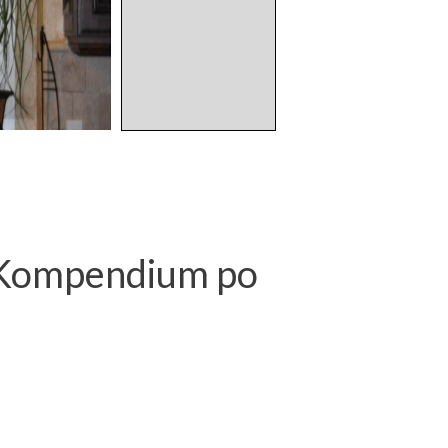
 Kompendium po