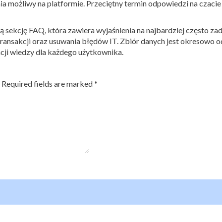
a możliwy na platformie. Przeciętny termin odpowiedzi na czacie 
kcję FAQ, która zawiera wyjaśnienia na najbardziej często zada
transakcji oraz usuwania błędów IT. Zbiór danych jest okresowo o
cji wiedzy dla każdego użytkownika.
Required fields are marked
*