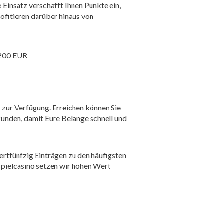
Einsatz verschafft Ihnen Punkte ein,
fitieren darüber hinaus von
 200 EUR
 zur Verfügung. Erreichen können Sie
kunden, damit Eure Belange schnell und
rtfünfzig Einträgen zu den häufigsten
 Spielcasino setzen wir hohen Wert