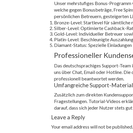
Unser mehrstufiges Bonus-Programm verg
welche gegen Bonusbeträge, Free Spins
persönlichen Betreuern, gesteigerten L
Bronze-Level: Startlevel für sämtlich
Silber-Level: Optimierte Cashback-Ra
Gold-Level: Individueller Betreuer s
Platin-Level: Beschleunigte Auszahlun
Diamant-Status: Spezielle Einladungen
Professioneller Kundens
Das deutschsprachiges Support-Team is
uns über Chat, Email oder Hotline. Die
professionell beantwortet werden.
Umfangreiche Support-Material
Zusätzlich zum direkten Kundensupport
Fragestellungen. Tutorial-Videos erklär
darauf, dass sich jeder Nutzer stets gut
Leave a Reply
Your email address will not be published.