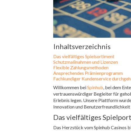
Inhaltsverzeichnis
Das vielfältiges Spielsortiment
Schutzmaßnahmen und Lizenzen
Flexible Zahlungsmethoden
Ansprechendes Prämienprogramm
Fachkundiger Kundenservice durchgeh
Willkommen bei
Spinhub
, bei dem Ent
vertrauenswürdiger Begleiter für gehob
Erlebnis legen. Unsere Plattform wurde
Innovation und Benutzerfreundlichkeit
Das vielfältiges Spielport
Das Herzstück vom Spinhub Casinos bil