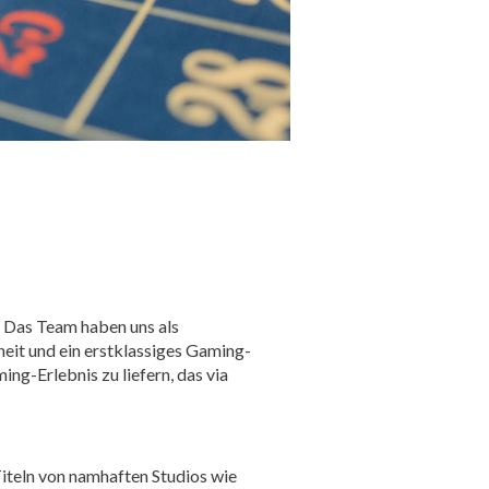
. Das Team haben uns als
eit und ein erstklassiges Gaming-
ng-Erlebnis zu liefern, das via
iteln von namhaften Studios wie