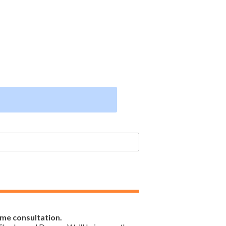
ome consultation.