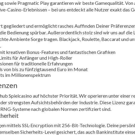
g sowie Pragmatic Play garantieren wir beste Gamequalität. Von
Live-Casino-Erlebnissen – bei uns entdeckt alle Nutzer exakt das G
ert gegliedert und ermöglicht rasches Auffinden Deiner Präferenzen
 die Bedienung spürbar. Außerordentlich stolz sind wir uns auf die
 echte Ambiente Sorge tragen. Blackjack, Roulette, Baccarat und u
.
 kreativen Bonus-Features und fantastischen Grafiken
Limits für Anfänger und High-Roller
sionen für traditionelle Erfahrungen
ols von bis zu fünfzigtausend Euro im Monat
ots im Millionenspektrum
zenzen
nhub Spielcasino auf höchster Priorität. Wir operieren unter einer
 strengsten Aufsichtsbehörden der Industrie. Diese Lizenz garant
 RNG-Systeme nach globalen Normen zertifiziert sind.
herheit
n mittels SSL-Encryption mit 256-Bit-Technologie. Deine persön
selben Sicherheits-Level gesichert, das auch Bankinstitute einset