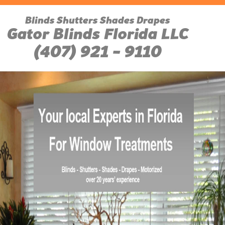
Blinds Shutters Shades Drapes
Gator Blinds Florida LLC
(407) 921 - 9110