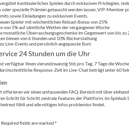
ütet kontinuierliches Spielen durch exklusiven Privilegien. Jede 
 oder spezielle Prämien getauscht werden lassen. VIP-Member pro
imits sowie Einladungen zu exklusiven Events.
e neuen Spieler mit wöchentlichen Reload-Bonus von 25%
te von 5% auf sämtliche Wetten der vergangenen Woche
owie monatliche Überraschungsgeschenke im Gegenwert von bis zu
gen binnen von 6 Stunden und 10% Rückerstattung
 zu Live-Events und persönlich angepasste Boni
ervice 24 Stunden um die Uhr
t verfügbar Ihnen vierundzwanzig Std. pro Tag, 7 Tage die Woche
 durchschnittliche Response-Zeit im Live-Chat beträgt unter 60 Se
ien
 offerieren wir einen umfassenden FAQ-Bereich mit über einhunde
en Schritt für Schritt zentrale Features der Plattform. Im Spinhub
 betreut fühlt und alle nötigen Infos problemlos findet.
Required fields are marked
*