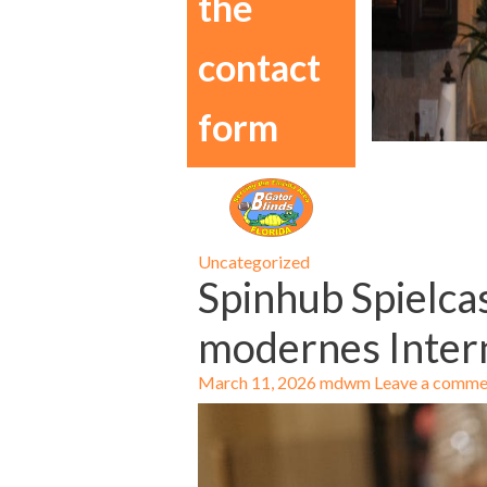
the
contact
form
Uncategorized
Spinhub Spielca
modernes Inter
March 11, 2026
mdwm
Leave a comme