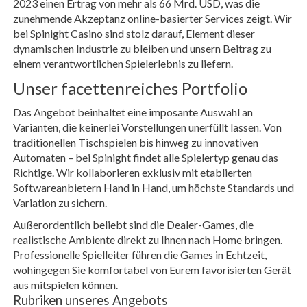
2023 einen Ertrag von mehr als 66 Mrd. USD, was die
zunehmende Akzeptanz online-basierter Services zeigt. Wir
bei Spinight Casino sind stolz darauf, Element dieser
dynamischen Industrie zu bleiben und unsern Beitrag zu
einem verantwortlichen Spielerlebnis zu liefern.
Unser facettenreiches Portfolio
Das Angebot beinhaltet eine imposante Auswahl an
Varianten, die keinerlei Vorstellungen unerfüllt lassen. Von
traditionellen Tischspielen bis hinweg zu innovativen
Automaten – bei Spinight findet alle Spielertyp genau das
Richtige. Wir kollaborieren exklusiv mit etablierten
Softwareanbietern Hand in Hand, um höchste Standards und
Variation zu sichern.
Außerordentlich beliebt sind die Dealer-Games, die
realistische Ambiente direkt zu Ihnen nach Home bringen.
Professionelle Spielleiter führen die Games in Echtzeit,
wohingegen Sie komfortabel von Eurem favorisierten Gerät
aus mitspielen können.
Rubriken unseres Angebots