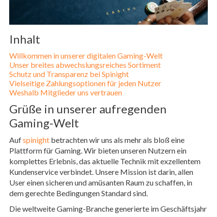
Inhalt
Willkommen in unserer digitalen Gaming-Welt
Unser breites abwechslungsreiches Sortiment
Schutz und Transparenz bei Spinight
Vielseitige Zahlungsoptionen für jeden Nutzer
Weshalb Mitglieder uns vertrauen
Grüße in unserer aufregenden
Gaming-Welt
Auf
spinight
betrachten wir uns als mehr als bloß eine
Plattform für Gaming. Wir bieten unseren Nutzern ein
komplettes Erlebnis, das aktuelle Technik mit exzellentem
Kundenservice verbindet. Unsere Mission ist darin, allen
User einen sicheren und amüsanten Raum zu schaffen, in
dem gerechte Bedingungen Standard sind.
Die weltweite Gaming-Branche generierte im Geschäftsjahr