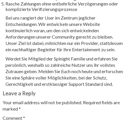
Rasche Zahlungen ohne entbehrliche Verzögerungen oder
komplizierte Verifizierungsprozesse
Bei uns rangiert der User im Zentrum jeglicher
Entscheidungen. Wir entwickeln unsere Website
kontinuierlich voran, um den sich entwickelnden
Anforderungen unserer Community gerecht zu bleiben.
Unser Ziel ist dabei, mitnichten nur ein Provider, stattdessen
ein nachhaltiger Begleiter für Ihre Entertainment zu sein.
Werdet Sie Mitglied der Spinight Familie und erfahren Sie
persönlich, weshalb so zahlreiche Nutzer uns ihr vollstes
Zutrauen geben. Melden Sie Euch noch heute und erforschen
Sie eine Sphäre voller Möglichkeiten, bei der Schutz,
Gerechtigkeit und erstklassiger Support Standard sind.
Leave a Reply
Your email address will not be published.
Required fields are
marked
*
Comment
*