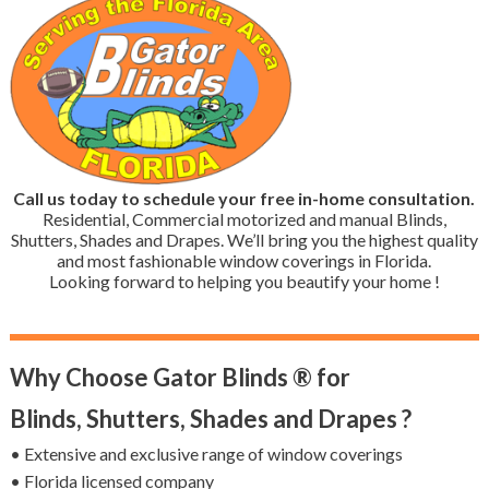
Call us today to schedule your free in-home consultation.
Residential, Commercial motorized and manual Blinds,
Shutters, Shades and Drapes. We’ll bring you the highest quality
and most fashionable window coverings in Florida.
Looking forward to helping you beautify your home !
Why Choose Gator Blinds ® for
Blinds, Shutters, Shades and Drapes ?
• Extensive and exclusive range of window coverings
• Florida licensed company