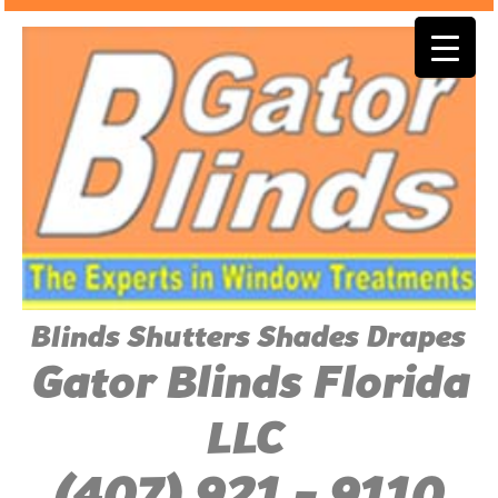
Blinds Shutters Shades Drapes
Gator Blinds Florida
LLC
(407) 921 - 9110