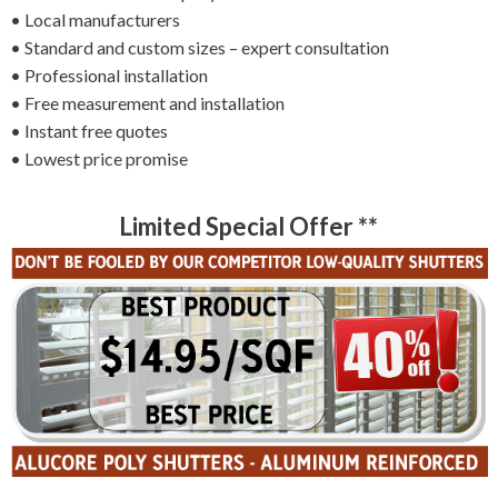
• Local manufacturers
• Standard and custom sizes – expert consultation
• Professional installation
• Free measurement and installation
• Instant free quotes
• Lowest price promise
Limited Special Offer **