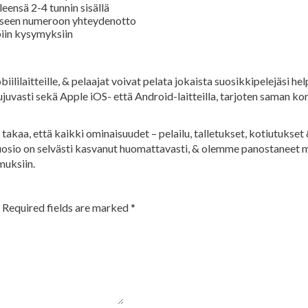
eensä 2-4 tunnin sisällä
iseen numeroon yhteydenotto
piin kysymyksiin
laitteille, & pelaajat voivat pelata jokaista suosikkipelejäsi help
ujuvasti sekä Apple iOS- että Android-laitteilla, tarjoten saman k
akaa, että kaikki ominaisuudet – pelailu, talletukset, kotiutukset 
uosio on selvästi kasvanut huomattavasti, & olemme panostaneet m
muksiin.
Required fields are marked
*