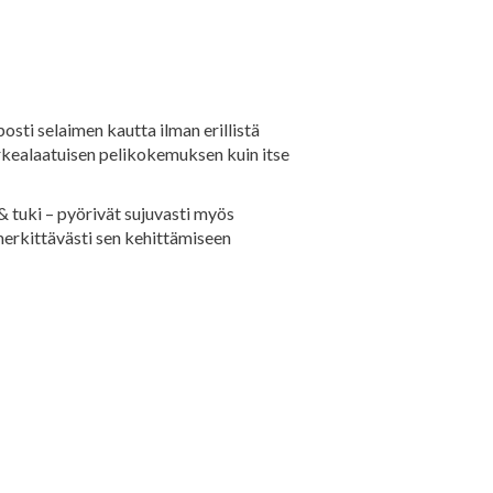
osti selaimen kautta ilman erillistä
orkealaatuisen pelikokemuksen kuin itse
& tuki – pyörivät sujuvasti myös
erkittävästi sen kehittämiseen