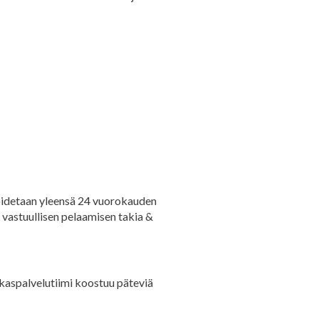
hoidetaan yleensä 24 vuorokauden
 vastuullisen pelaamisen takia &
akaspalvelutiimi koostuu päteviä