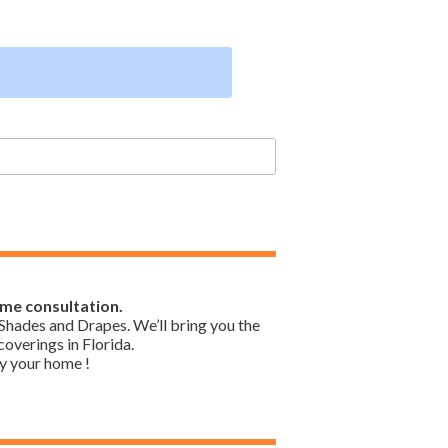
ome consultation.
Shades and Drapes. We’ll bring you the
overings in Florida.
y your home !