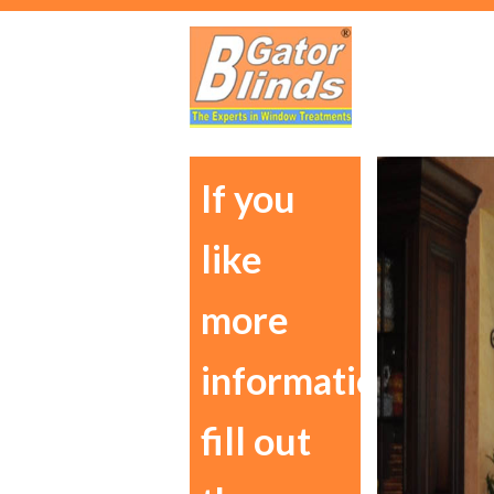
If you
like
more
information
fill out