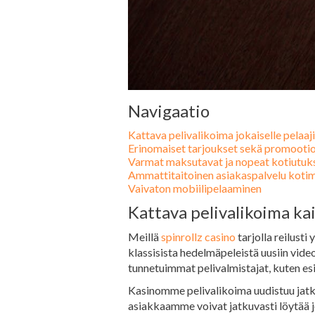
Navigaatio
Kattava pelivalikoima jokaiselle pelaaji
Erinomaiset tarjoukset sekä promooti
Varmat maksutavat ja nopeat kotiutuk
Ammattitaitoinen asiakaspalvelu kotima
Vaivaton mobiilipelaaminen
Kattava pelivalikoima kaik
Meillä
spinrollz casino
tarjolla reilusti
klassisista hedelmäpeleistä uusiin vid
tunnetuimmat pelivalmistajat, kuten es
Kasinomme pelivalikoima uudistuu jatkuv
asiakkaamme voivat jatkuvasti löytää 