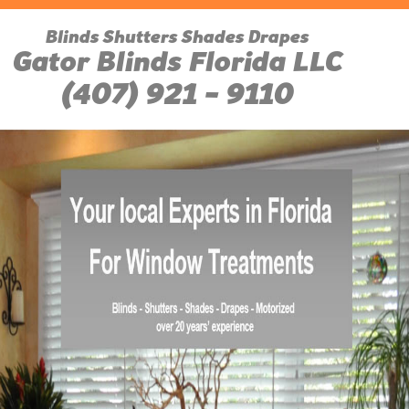
Blinds Shutters Shades Drapes
Gator Blinds Florida LLC
(407) 921 - 9110