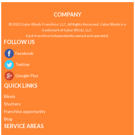
COMPANY
© 2023 Gator Blinds Franchise, LLC, All Rights Reserved. Gator Blinds is a
trademark of Gator Blinds, LLC.
Each franchise independently owned and operated.
FOLLOW US
Facebook
Twitter
Google Plus
QUICK LINKS
Blinds
Shutters
Franchise opportunity
Blog
SERVICE AREAS