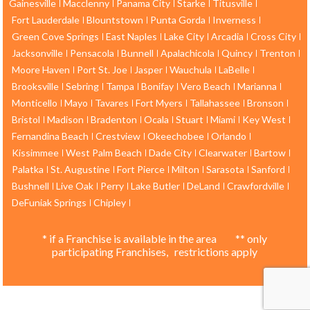
Gainesville
Macclenny
Panama City
Starke
Titusville
Fort Lauderdale
Blountstown
Punta Gorda
Inverness
Green Cove Springs
East Naples
Lake City
Arcadia
Cross City
Jacksonville
Pensacola
Bunnell
Apalachicola
Quincy
Trenton
Moore Haven
Port St. Joe
Jasper
Wauchula
LaBelle
Brooksville
Sebring
Tampa
Bonifay
Vero Beach
Marianna
Monticello
Mayo
Tavares
Fort Myers
Tallahassee
Bronson
Bristol
Madison
Bradenton
Ocala
Stuart
Miami
Key West
Fernandina Beach
Crestview
Okeechobee
Orlando
Kissimmee
West Palm Beach
Dade City
Clearwater
Bartow
Palatka
St. Augustine
Fort Pierce
Milton
Sarasota
Sanford
Bushnell
Live Oak
Perry
Lake Butler
DeLand
Crawfordville
DeFuniak Springs
Chipley
* if a Franchise is available in the area ** only
participating Franchises, restrictions apply