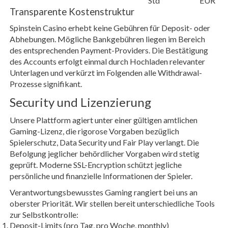
Std
EUR
Transparente Kostenstruktur
Spinstein Casino erhebt keine Gebühren für Deposit- oder
Abhebungen. Mögliche Bankgebühren liegen im Bereich
des entsprechenden Payment-Providers. Die Bestätigung
des Accounts erfolgt einmal durch Hochladen relevanter
Unterlagen und verkürzt im Folgenden alle Withdrawal-
Prozesse signifikant.
Security und Lizenzierung
Unsere Plattform agiert unter einer gültigen amtlichen
Gaming-Lizenz, die rigorose Vorgaben bezüglich
Spielerschutz, Data Security und Fair Play verlangt. Die
Befolgung jeglicher behördlicher Vorgaben wird stetig
geprüft. Moderne SSL-Encryption schützt jegliche
persönliche und finanzielle Informationen der Spieler.
Verantwortungsbewusstes Gaming rangiert bei uns an
oberster Priorität. Wir stellen bereit unterschiedliche Tools
zur Selbstkontrolle:
Deposit-Limits (pro Tag, pro Woche, monthly)