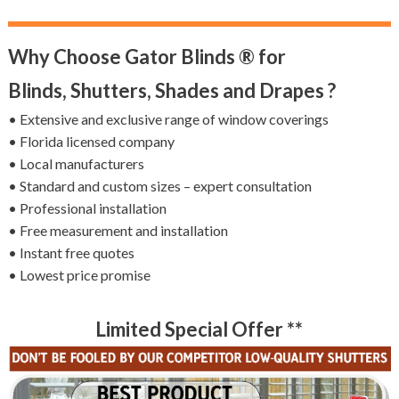
Why Choose Gator Blinds ® for
Blinds, Shutters, Shades and Drapes ?
• Extensive and exclusive range of window coverings
• Florida licensed company
• Local manufacturers
• Standard and custom sizes – expert consultation
• Professional installation
• Free measurement and installation
• Instant free quotes
• Lowest price promise
Limited Special Offer **