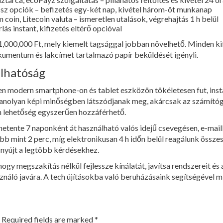
sz opciók – befizetés egy-két nap, kivétel három-öt munkanap
m coin, Litecoin valuta – ismeretlen utalások, végrehajtás 1 h belül
ás instant, kifizetés eltérő opcióval
 1,000,000 Ft, mely kiemelt tagsággal jobban növelhető. Minden ki
kumentum és lakcímet tartalmazó papír beküldését igényli.
lhatóság
n modern smartphone-on és tablet eszközön tökéletesen fut, ins
gyanolyan képi minőségben látszódjanak meg, akárcsak az számítóg
en lehetőség egyszerűen hozzáférhető.
 hetente 7 naponként át használható valós idejű csevegésen, e-mail
ebb mint 2 perc, míg elektronikusan 4 h időn belül reagálunk össze
nyújt a legtöbb kérdésekhez.
ogy megszakítás nélkül fejlessze kínálatát, javítsa rendszereit és
sználó javára. A tech újításokba való beruházásaink segítségével m
Required fields are marked
*