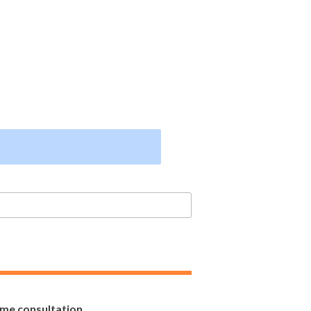
ome consultation.