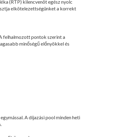
aléka (RTP) kilencvenöt egész nyolc
asztja elkötelezettségünket a korrekt
A felhalmozott pontok szerint a
 magasabb minőségű előnyökkel és
gymással. A díjazási pool minden heti
.