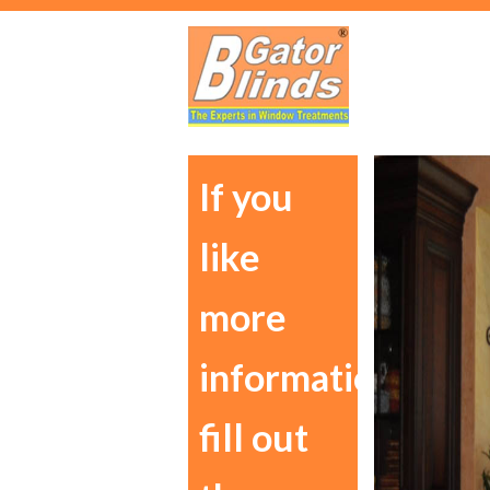
If you
like
more
information
fill out