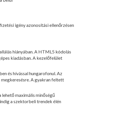
fizetési igény azonosítási ellenőrzésen
tallálás hiányában. A HTML5 kódolás
épes kiadásban. A kezelőfelület
ben és hívással hungarofonul. Az
s megkeresésre. A gyakran feltett
 a lehető maximális minőségű
indig a szektorbeli trendek élén