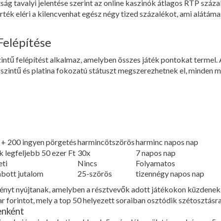
ság tavalyi jelentése szerint az online kaszinók átlagos RTP száz
érték eléri a kilencvenhat egész négy tized százalékot, ami alátám
elépítése
intű felépítést alkalmaz, amelyben összes játék pontokat termel. 
 szintű és platina fokozatú státuszt megszerezhetnek el, minden
 + 200 ingyen pörgetés
harmincötszörös
harminc napos nap
k legfeljebb 50 ezer Ft
30x
7 napos nap
eti
Nincs
Folyamatos
abott jutalom
25-szörös
tizennégy napos nap
nyt nyújtanak, amelyben a résztvevők adott játékokon küzdenek e
 forintot, mely a top 50 helyezett soraiban osztódik szétosztásra
enként