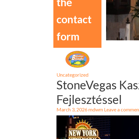
the
contact
form
Uncategorized
StoneVegas Kasz
Fejlesztéssel
March 3, 2026
mdwm
Leave a commen