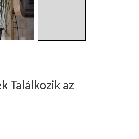
k Találkozik az