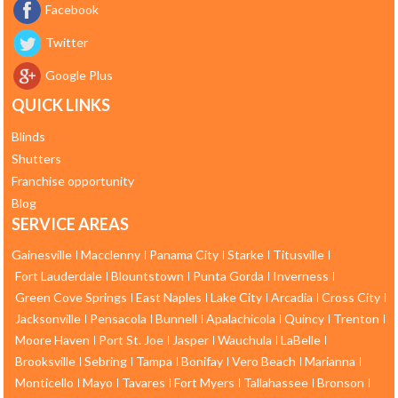
Facebook
Twitter
Google Plus
QUICK LINKS
Blinds
Shutters
Franchise opportunity
Blog
SERVICE AREAS
Gainesville
Macclenny
Panama City
Starke
Titusville
Fort Lauderdale
Blountstown
Punta Gorda
Inverness
Green Cove Springs
East Naples
Lake City
Arcadia
Cross City
Jacksonville
Pensacola
Bunnell
Apalachicola
Quincy
Trenton
Moore Haven
Port St. Joe
Jasper
Wauchula
LaBelle
Brooksville
Sebring
Tampa
Bonifay
Vero Beach
Marianna
Monticello
Mayo
Tavares
Fort Myers
Tallahassee
Bronson