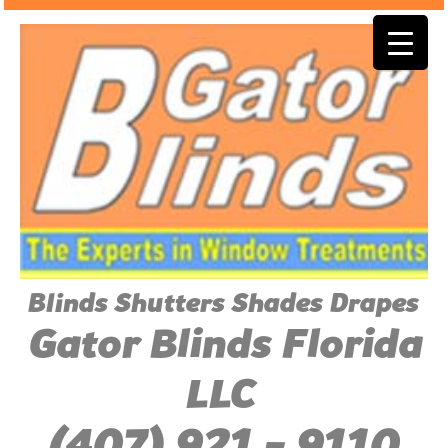
Blinds Shutters Shades Drapes
Gator Blinds Florida
LLC
(407) 921 - 9110