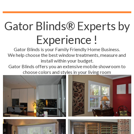
Gator Blinds® Experts by
Experience !
Gator Blinds is your Family Friendly Home Business.
We help choose the best window treatments, measure and
install within your budget.
Gator Blinds offers you an extensive mobile showroom to
choose colors and styles in your living room