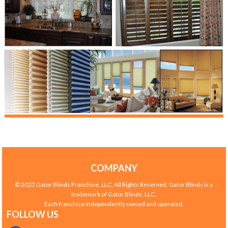
COMPANY
© 2023 Gator Blinds Franchise, LLC, All Rights Reserved. Gator Blinds is a
trademark of Gator Blinds, LLC.
Each franchise independently owned and operated.
FOLLOW US