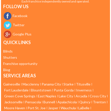
Each franchise independently owned and operated.
FOLLOW US
Facebook
Twitter
Google Plus
QUICK LINKS
Blinds
Shutters
Franchise opportunity
Blog
SERVICE AREAS
Gainesville
Macclenny
Panama City
Starke
Titusville
Fort Lauderdale
Blountstown
Punta Gorda
Inverness
Green Cove Springs
East Naples
Lake City
Arcadia
Cross City
Jacksonville
Pensacola
Bunnell
Apalachicola
Quincy
Trenton
Moore Haven
Port St. Joe
Jasper
Wauchula
LaBelle