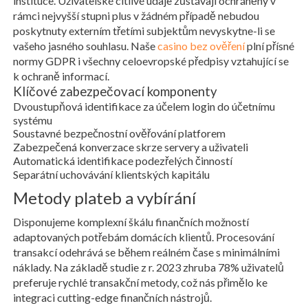
instituce. Uživatelské citlivé údaje zůstávají ochráněny v
rámci nejvyšší stupni plus v žádném případě nebudou
poskytnuty externím třetími subjektům nevyskytne-li se
vašeho jasného souhlasu. Naše
casino bez ověření
plní přísné
normy GDPR i všechny celoevropské předpisy vztahující se
k ochraně informací.
Klíčové zabezpečovací komponenty
Dvoustupňová identifikace za účelem login do účetnímu
systému
Soustavné bezpečnostní ověřování platforem
Zabezpečená konverzace skrze servery a uživateli
Automatická identifikace podezřelých činností
Separátní uchovávání klientských kapitálu
Metody plateb a vybírání
Disponujeme komplexní škálu finančních možností
adaptovaných potřebám domácích klientů. Procesování
transakcí odehrává se během reálném čase s minimálními
náklady. Na základě studie z r. 2023 zhruba 78% uživatelů
preferuje rychlé transakční metody, což nás přimělo ke
integraci cutting-edge finančních nástrojů.