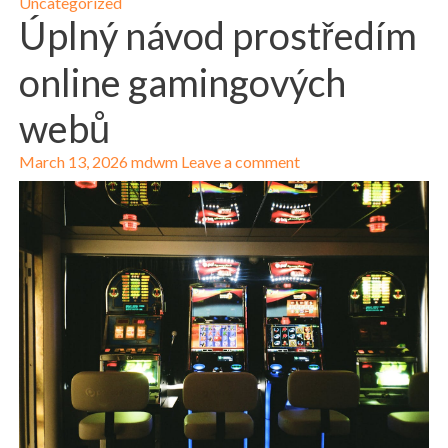
Uncategorized
Úplný návod prostředím
online gamingových
webů
March 13, 2026
mdwm
Leave a comment