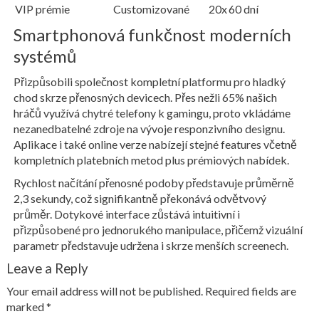
VIP prémie
Customizované
20x
60 dní
Smartphonová funkčnost moderních
systémů
Přizpůsobili společnost kompletní platformu pro hladký
chod skrze přenosných devicech. Přes nežli 65% našich
hráčů využívá chytré telefony k gamingu, proto vkládáme
nezanedbatelné zdroje na vývoje responzivního designu.
Aplikace i také online verze nabízejí stejné features včetně
kompletních platebních metod plus prémiových nabídek.
Rychlost načítání přenosné podoby představuje průměrně
2,3 sekundy, což signifikantně překonává odvětvový
průměr. Dotykové interface zůstává intuitivní i
přizpůsobené pro jednorukého manipulace, přičemž vizuální
parametr představuje udržena i skrze menších screenech.
Leave a Reply
Your email address will not be published.
Required fields are
marked
*