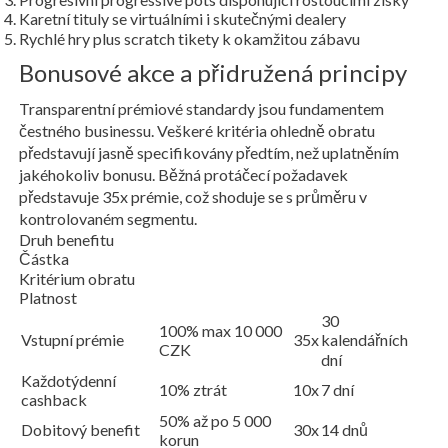
Karetní tituly se virtuálními i skutečnými dealery
Rychlé hry plus scratch tikety k okamžitou zábavu
Bonusové akce a přidružená principy
Transparentní prémiové standardy jsou fundamentem
čestného businessu. Veškeré kritéria ohledně obratu
představují jasně specifikovány předtím, než uplatněním
jakéhokoliv bonusu. Běžná protáčecí požadavek
představuje 35x prémie, což shoduje se s průměru v
kontrolovaném segmentu.
Druh benefitu
Částka
Kritérium obratu
Platnost
30
100% max 10 000
Vstupní prémie
35x
kalendářních
CZK
dní
Každotýdenní
10% ztrát
10x
7 dní
cashback
50% až po 5 000
Dobitový benefit
30x
14 dnů
korun