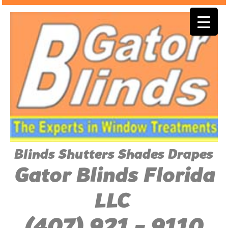
Blinds Shutters Shades Drapes
Gator Blinds Florida
LLC
(407) 921 - 9110