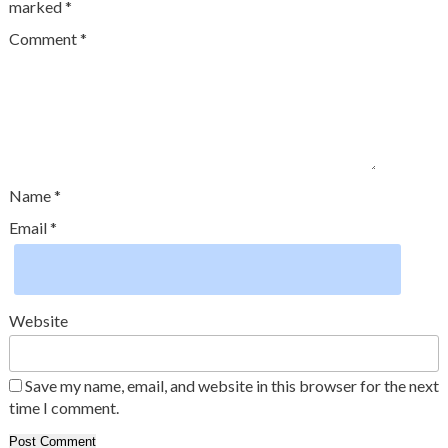
marked
*
Comment
*
Name
*
Email
*
Website
Save my name, email, and website in this browser for the next
time I comment.