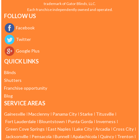
trademark of Gator Blinds, LLC.
Each franchise independently owned and operated.
FOLLOW US
Facebook
Twitter
Google Plus
QUICK LINKS
Blinds
Shutters
Franchise opportunity
Blog
SERVICE AREAS
Gainesville
Macclenny
Panama City
Starke
Titusville
Fort Lauderdale
Blountstown
Punta Gorda
Inverness
Green Cove Springs
East Naples
Lake City
Arcadia
Cross City
Jacksonville
Pensacola
Bunnell
Apalachicola
Quincy
Trenton