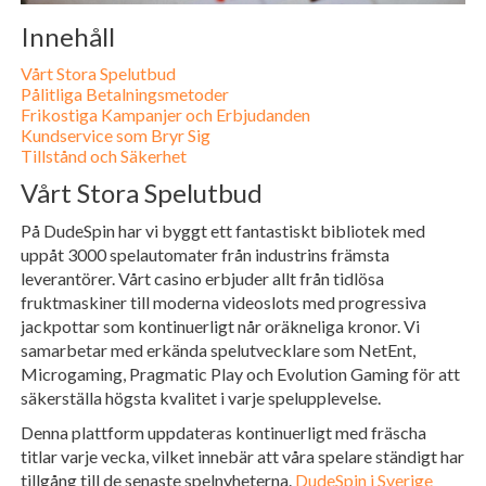
Innehåll
Vårt Stora Spelutbud
Pålitliga Betalningsmetoder
Frikostiga Kampanjer och Erbjudanden
Kundservice som Bryr Sig
Tillstånd och Säkerhet
Vårt Stora Spelutbud
På DudeSpin har vi byggt ett fantastiskt bibliotek med
uppåt 3000 spelautomater från industrins främsta
leverantörer. Vårt casino erbjuder allt från tidlösa
fruktmaskiner till moderna videoslots med progressiva
jackpottar som kontinuerligt når oräkneliga kronor. Vi
samarbetar med erkända spelutvecklare som NetEnt,
Microgaming, Pragmatic Play och Evolution Gaming för att
säkerställa högsta kvalitet i varje spelupplevelse.
Denna plattform uppdateras kontinuerligt med fräscha
titlar varje vecka, vilket innebär att våra spelare ständigt har
tillgång till de senaste spelnyheterna.
DudeSpin i Sverige