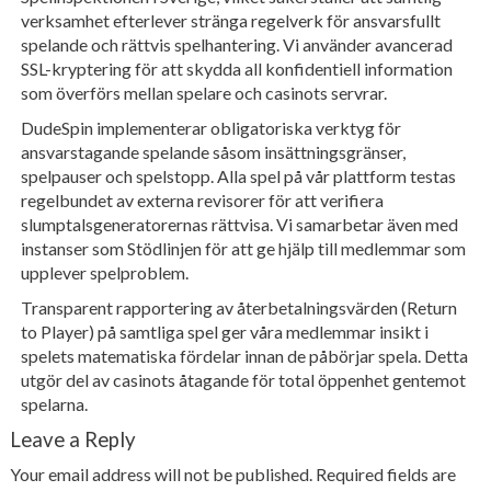
verksamhet efterlever stränga regelverk för ansvarsfullt
spelande och rättvis spelhantering. Vi använder avancerad
SSL-kryptering för att skydda all konfidentiell information
som överförs mellan spelare och casinots servrar.
DudeSpin implementerar obligatoriska verktyg för
ansvarstagande spelande såsom insättningsgränser,
spelpauser och spelstopp. Alla spel på vår plattform testas
regelbundet av externa revisorer för att verifiera
slumptalsgeneratorernas rättvisa. Vi samarbetar även med
instanser som Stödlinjen för att ge hjälp till medlemmar som
upplever spelproblem.
Transparent rapportering av återbetalningsvärden (Return
to Player) på samtliga spel ger våra medlemmar insikt i
spelets matematiska fördelar innan de påbörjar spela. Detta
utgör del av casinots åtagande för total öppenhet gentemot
spelarna.
Leave a Reply
Your email address will not be published.
Required fields are