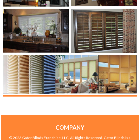
COMPANY
© 2023 Gator Blinds Franchise, LLC, All Rights Reserved. Gator Blinds is a