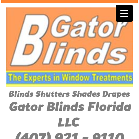
Blinds Shutters Shades Drapes
Gator Blinds Florida
LLC
(407) 921 - 9110