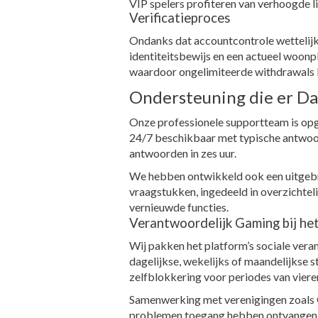
VIP spelers profiteren van verhoogde li
Verificatieproces
Ondanks dat accountcontrole wettelijk
identiteitsbewijs en een actueel woonp
waardoor ongelimiteerde withdrawals b
Ondersteuning die er Da
Onze professionele supportteam is opge
24/7 beschikbaar met typische antwoor
antwoorden in zes uur.
We hebben ontwikkeld ook een uitgebre
vraagstukken, ingedeeld in overzichte
vernieuwde functies.
Verantwoordelijk Gaming bij he
Wij pakken het platform’s sociale vera
dagelijkse, wekelijks of maandelijkse 
zelfblokkering voor periodes van viere
Samenwerking met verenigingen zoals 
problemen toegang hebben ontvangen tot