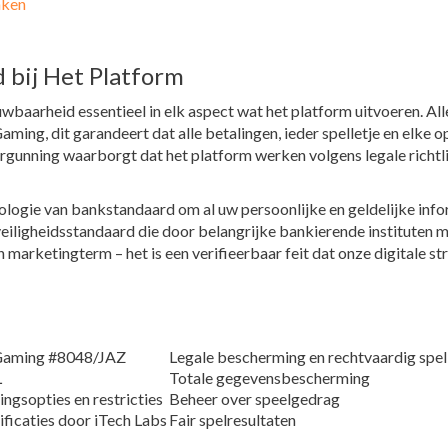
aken
 bij Het Platform
wbaarheid essentieel in elk aspect wat het platform uitvoeren. Al
aming, dit garandeert dat alle betalingen, ieder spelletje en elk
gunning waarborgt dat het platform werken volgens legale richtlij
logie van bankstandaard om al uw persoonlijke en geldelijke info
eiligheidsstandaard die door belangrijke bankierende instituten mo
n marketingterm – het is een verifieerbaar feit dat onze digitale s
Gaming #8048/JAZ
Legale bescherming en rechtvaardig spel
L
Totale gegevensbescherming
ngsopties en restricties
Beheer over speelgedrag
ificaties door iTech Labs
Fair spelresultaten