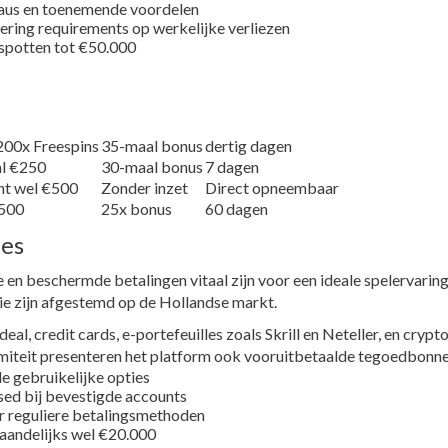
aus en toenemende voordelen
ring requirements op werkelijke verliezen
spotten tot €50.000
200x Freespins
35-maal bonus
dertig dagen
l €250
30-maal bonus
7 dagen
ent wel €500
Zonder inzet
Direct opneembaar
500
25x bonus
60 dagen
ies
 en beschermde betalingen vitaal zijn voor een ideale spelervari
ie zijn afgestemd op de Hollandse markt.
deal, credit cards, e-portefeuilles zoals Skrill en Neteller, en cryp
nimiteit presenteren het platform ook vooruitbetaalde tegoedbonne
e gebruikelijke opties
sed bij bevestigde accounts
r reguliere betalingsmethoden
aandelijks wel €20.000