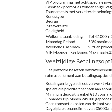
VIP programma met acht speciale nive
Cashback promoties zonder enige wage
Tournaments met verzekerde beloning
Bonustype
Bedrag
Inzetvereiste
Geldigheid
Welkomstaanbieding
Tot €1000 + 
Maandag Reload
50% maximaa
Weekend Cashback
vijftien proc
VIP Maandelijkse Bonus
Maximaal €2
Veelzijdige Betalingsopt
Het platform beseffen dat razendsnelle
ruim assortiment aan betalingsopties d
Betalingen krijgen direct verwerkt via i
spelers die prioriteit hechten aan ano
Minimum deposit is enkel €10 voor al d
Opnames zijn binnen 24x uur geproces
Geen transactiekosten van de kant voo
Dagelijkse opnamelimiet van €5000, m