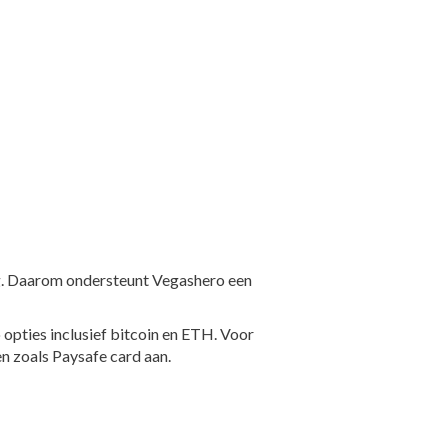
ng. Daarom ondersteunt Vegashero een
to opties inclusief bitcoin en ETH. Voor
n zoals Paysafe card aan.