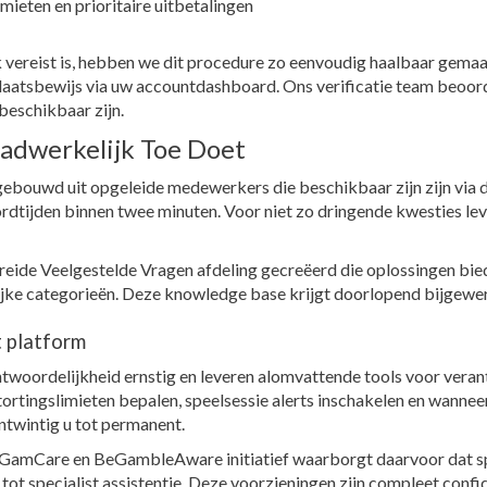
mieten en prioritaire uitbetalingen
 vereist is, hebben we dit procedure zo eenvoudig haalbaar gemaa
laatsbewijs via uw accountdashboard. Ons verificatie team beoord
eschikbaar zijn.
adwerkelijk Toe Doet
bouwd uit opgeleide medewerkers die beschikbaar zijn zijn via di
dtijden binnen twee minuten. Voor niet zo dringende kwesties lev
ide Veelgestelde Vragen afdeling gecreëerd die oplossingen bied
lijke categorieën. Deze knowledge base krijgt doorlopend bijgewe
t platform
ntwoordelijkheid ernstig en leveren alomvattende tools voor vera
stortingslimieten bepalen, speelsessie alerts inschakelen en wann
ntwintig u tot permanent.
GamCare en BeGambleAware initiatief waarborgt daarvoor dat sp
 specialist assistentie. Deze voorzieningen zijn compleet confid