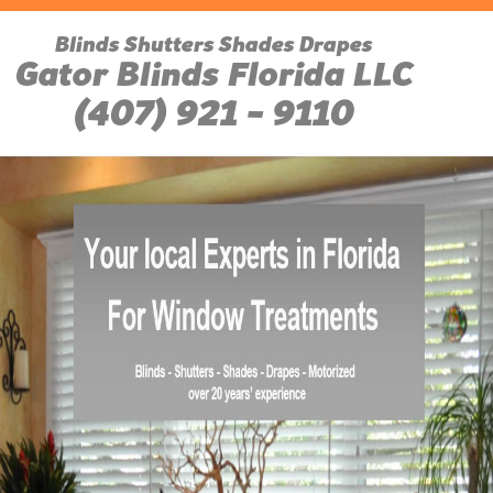
Blinds Shutters Shades Drapes
Gator Blinds Florida LLC
(407) 921 - 9110