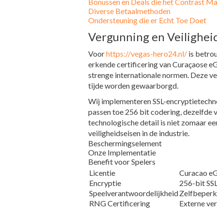
Bonussen en Deals die het Contrast M
Diverse Betaalmethoden
Ondersteuning die er Echt Toe Doet
Vergunning en Veiligheid
Voor
https://vegas-hero24.nl/
is betrou
erkende certificering van Curaçaose eG
strenge internationale normen. Deze ver
tijde worden gewaarborgd.
Wij implementeren SSL-encryptietechno
passen toe 256 bit codering, dezelfde v
technologische detail is niet zomaar ee
veiligheidseisen in de industrie.
Beschermingselement
Onze Implementatie
Benefit voor Spelers
Licentie
Curacao e
Encryptie
256-bit SS
Speelverantwoordelijkheid
Zelfbeperki
RNG Certificering
Externe ver