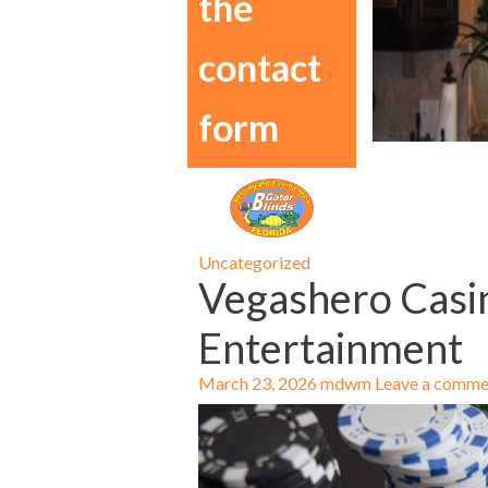
the
contact
form
Uncategorized
Vegashero Casin
Entertainment
March 23, 2026
mdwm
Leave a comme