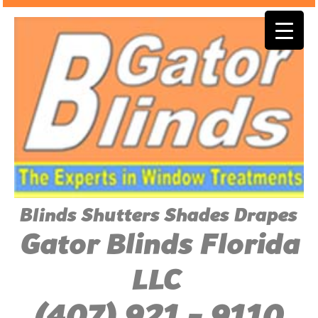
Blinds Shutters Shades Drapes
Gator Blinds Florida
LLC
(407) 921 - 9110