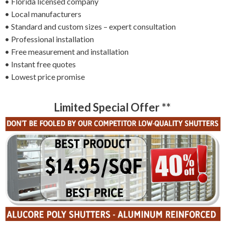
• Florida licensed company
• Local manufacturers
• Standard and custom sizes – expert consultation
• Professional installation
• Free measurement and installation
• Instant free quotes
• Lowest price promise
Limited Special Offer **