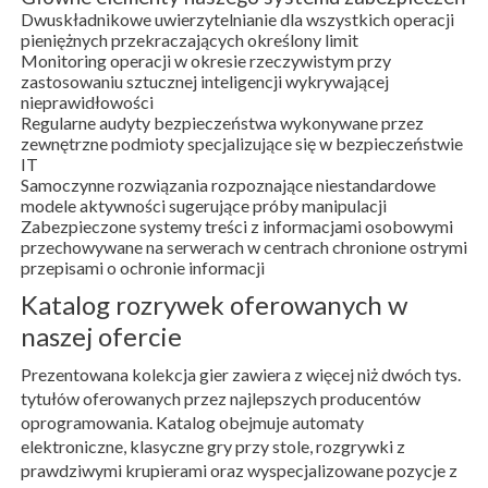
Dwuskładnikowe uwierzytelnianie dla wszystkich operacji
pieniężnych przekraczających określony limit
Monitoring operacji w okresie rzeczywistym przy
zastosowaniu sztucznej inteligencji wykrywającej
nieprawidłowości
Regularne audyty bezpieczeństwa wykonywane przez
zewnętrzne podmioty specjalizujące się w bezpieczeństwie
IT
Samoczynne rozwiązania rozpoznające niestandardowe
modele aktywności sugerujące próby manipulacji
Zabezpieczone systemy treści z informacjami osobowymi
przechowywane na serwerach w centrach chronione ostrymi
przepisami o ochronie informacji
Katalog rozrywek oferowanych w
naszej ofercie
Prezentowana kolekcja gier zawiera z więcej niż dwóch tys.
tytułów oferowanych przez najlepszych producentów
oprogramowania. Katalog obejmuje automaty
elektroniczne, klasyczne gry przy stole, rozgrywki z
prawdziwymi krupierami oraz wyspecjalizowane pozycje z