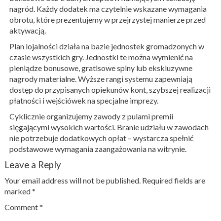
nagród. Każdy dodatek ma czytelnie wskazane wymagania
obrotu, które prezentujemy w przejrzystej manierze przed
aktywacją.
Plan lojalności działa na bazie jednostek gromadzonych w
czasie wszystkich gry. Jednostki te można wymienić na
pieniądze bonusowe, gratisowe spiny lub ekskluzywne
nagrody materialne. Wyższe rangi systemu zapewniają
dostęp do przypisanych opiekunów kont, szybszej realizacji
płatności i wejściówek na specjalne imprezy.
Cyklicznie organizujemy zawody z pulami premii
sięgającymi wysokich wartości. Branie udziału w zawodach
nie potrzebuje dodatkowych opłat – wystarcza spełnić
podstawowe wymagania zaangażowania na witrynie.
Leave a Reply
Your email address will not be published.
Required fields are
marked
*
Comment
*