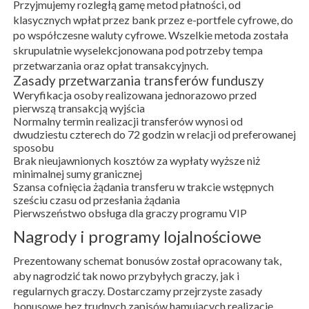
Przyjmujemy rozległą gamę metod płatności, od
klasycznych wpłat przez bank przez e-portfele cyfrowe, do
po współczesne waluty cyfrowe. Wszelkie metoda została
skrupulatnie wyselekcjonowana pod potrzeby tempa
przetwarzania oraz opłat transakcyjnych.
Zasady przetwarzania transferów funduszy
Weryfikacja osoby realizowana jednorazowo przed
pierwszą transakcją wyjścia
Normalny termin realizacji transferów wynosi od
dwudziestu czterech do 72 godzin w relacji od preferowanej
sposobu
Brak nieujawnionych kosztów za wypłaty wyższe niż
minimalnej sumy granicznej
Szansa cofnięcia żądania transferu w trakcie wstępnych
sześciu czasu od przesłania żądania
Pierwszeństwo obsługa dla graczy programu VIP
Nagrody i programy lojalnościowe
Prezentowany schemat bonusów został opracowany tak,
aby nagrodzić tak nowo przybyłych graczy, jak i
regularnych graczy. Dostarczamy przejrzyste zasady
bonusowe bez trudnych zapisów hamujących realizację