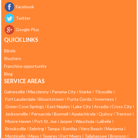
Facebook
Twitter
Google Plus
QUICK LINKS
Blinds
Shutters
Franchise opportunity
Blog
SERVICE AREAS
Gainesville
Macclenny
Panama City
Starke
Titusville
Fort Lauderdale
Blountstown
Punta Gorda
Inverness
Green Cove Springs
East Naples
Lake City
Arcadia
Cross City
Jacksonville
Pensacola
Bunnell
Apalachicola
Quincy
Trenton
Moore Haven
Port St. Joe
Jasper
Wauchula
LaBelle
Brooksville
Sebring
Tampa
Bonifay
Vero Beach
Marianna
Monticello
Mayo
Tavares
Fort Myers
Tallahassee
Bronson