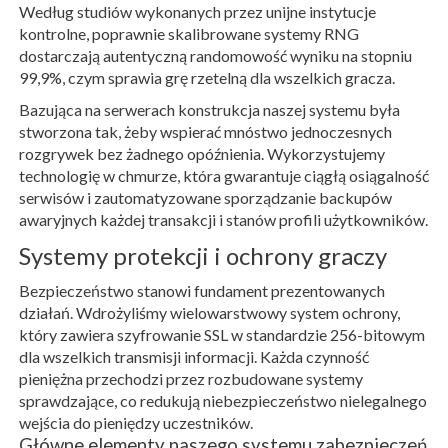
Według studiów wykonanych przez unijne instytucje
kontrolne, poprawnie skalibrowane systemy RNG
dostarczają autentyczną randomowość wyniku na stopniu
99,9%, czym sprawia grę rzetelną dla wszelkich gracza.
Bazująca na serwerach konstrukcja naszej systemu była
stworzona tak, żeby wspierać mnóstwo jednoczesnych
rozgrywek bez żadnego opóźnienia. Wykorzystujemy
technologię w chmurze, która gwarantuje ciągłą osiągalność
serwisów i zautomatyzowane sporządzanie backupów
awaryjnych każdej transakcji i stanów profili użytkowników.
Systemy protekcji i ochrony graczy
Bezpieczeństwo stanowi fundament prezentowanych
działań. Wdrożyliśmy wielowarstwowy system ochrony,
który zawiera szyfrowanie SSL w standardzie 256-bitowym
dla wszelkich transmisji informacji. Każda czynność
pieniężna przechodzi przez rozbudowane systemy
sprawdzające, co redukują niebezpieczeństwo nielegalnego
wejścia do pieniędzy uczestników.
Główne elementy naszego systemu zabezpieczeń