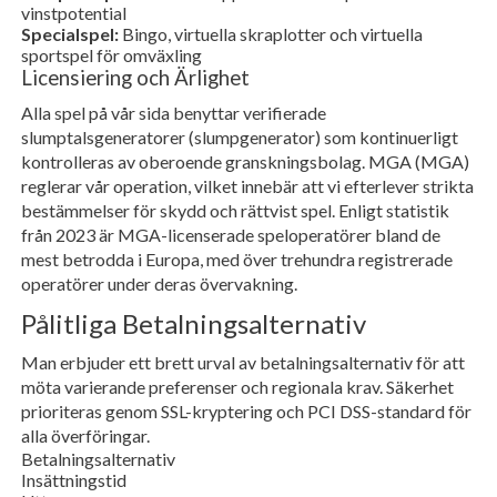
vinstpotential
Specialspel:
Bingo, virtuella skraplotter och virtuella
sportspel för omväxling
Licensiering och Ärlighet
Alla spel på vår sida benyttar verifierade
slumptalsgeneratorer (slumpgenerator) som kontinuerligt
kontrolleras av oberoende granskningsbolag. MGA (MGA)
reglerar vår operation, vilket innebär att vi efterlever strikta
bestämmelser för skydd och rättvist spel. Enligt statistik
från 2023 är MGA-licenserade speloperatörer bland de
mest betrodda i Europa, med över trehundra registrerade
operatörer under deras övervakning.
Pålitliga Betalningsalternativ
Man erbjuder ett brett urval av betalningsalternativ för att
möta varierande preferenser och regionala krav. Säkerhet
prioriteras genom SSL-kryptering och PCI DSS-standard för
alla överföringar.
Betalningsalternativ
Insättningstid