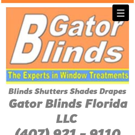
Blinds Shutters Shades Drapes
Gator Blinds Florida
LLC
(407) 921 - 9110