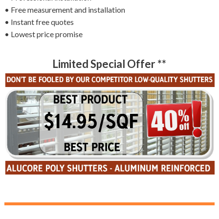
• Free measurement and installation
• Instant free quotes
• Lowest price promise
Limited Special Offer **