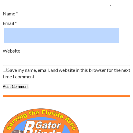
Name
*
Email
*
Website
Save my name, email, and website in this browser for the next
time I comment.