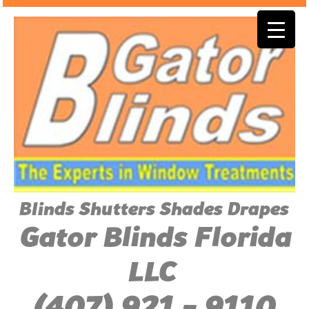
Blinds Shutters Shades Drapes
Gator Blinds Florida
LLC
(407) 921 - 9110