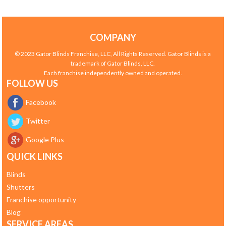
COMPANY
© 2023 Gator Blinds Franchise, LLC, All Rights Reserved. Gator Blinds is a
trademark of Gator Blinds, LLC.
Each franchise independently owned and operated.
FOLLOW US
Facebook
Twitter
Google Plus
QUICK LINKS
Blinds
Shutters
Franchise opportunity
Blog
SERVICE AREAS