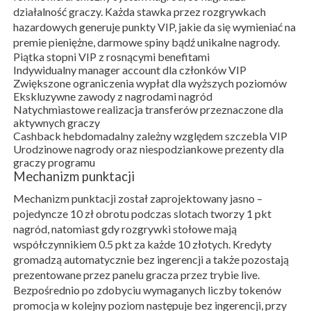
działalność graczy. Każda stawka przez rozgrywkach
hazardowych generuje punkty VIP, jakie da się wymieniać na
premie pieniężne, darmowe spiny bądź unikalne nagrody.
Piątka stopni VIP z rosnącymi benefitami
Indywidualny manager account dla członków VIP
Zwiększone ograniczenia wypłat dla wyższych poziomów
Ekskluzywne zawody z nagrodami nagród
Natychmiastowe realizacja transferów przeznaczone dla
aktywnych graczy
Cashback hebdomadalny zależny względem szczebla VIP
Urodzinowe nagrody oraz niespodziankowe prezenty dla
graczy programu
Mechanizm punktacji
Mechanizm punktacji został zaprojektowany jasno –
pojedyncze 10 zł obrotu podczas slotach tworzy 1 pkt
nagród, natomiast gdy rozgrywki stołowe mają
współczynnikiem 0.5 pkt za każde 10 złotych. Kredyty
gromadzą automatycznie bez ingerencji a także pozostają
prezentowane przez panelu gracza przez trybie live.
Bezpośrednio po zdobyciu wymaganych liczby tokenów
promocja w kolejny poziom następuje bez ingerencji, przy