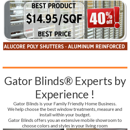
Gator Blinds® Experts by
Experience !
Gator Blinds is your Family Friendly Home Business.
We help choose the best window treatments, measure and
install within your budget.
Gator Blinds offers you an extensive mobile showroom to
choose colors and styles in your living room