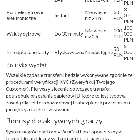
PLN
30
Portfele cyfrowe
Nie więcej
30
Instant
000
elektroniczne
niż 24 h
PLN
PLN
100
Nie więcej
100
Waluty cyfrowe
Do 30 minuty
000
niż 2 h
PLN
PLN
5
50
Przedpłacone karty
Błyskawiczna
Niedostępne
000
PLN
PLN
Polityka wypłat
Wszelkie żądanie transferu będzie wykonywane zgodnie ze
procedurami weryfikacji KYC (Zweryfikuj Twojego
Customer). Pierwszy zlecenie dotyczące transfer
potrzebuje przesłania papierów ID, które to jest typową
zasadą dla sektora hazardowej i zabezpiecza przed praniu
pieniędzy a także oszustwami.
Bonusy dla aktywnych graczy
System nagród platformy WinCraft jest opracowany w
formie hierarchiczny system nagród, co nagradza