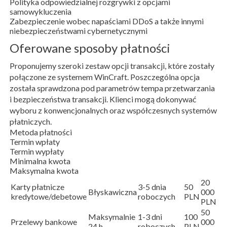
Polityka odpowiedzialnej rozgrywki z opcjami
samowykluczenia
Zabezpieczenie wobec napaściami DDoS a także innymi
niebezpieczeństwami cybernetycznymi
Oferowane sposoby płatności
Proponujemy szeroki zestaw opcji transakcji, które zostały
połączone ze systemem WinCraft. Poszczególna opcja
została sprawdzona pod parametrów tempa przetwarzania
i bezpieczeństwa transakcji. Klienci mogą dokonywać
wyboru z konwencjonalnych oraz współczesnych systemów
płatniczych.
Metoda płatności
Termin wpłaty
Termin wypłaty
Minimalna kwota
Maksymalna kwota
20
Karty płatnicze
3-5 dnia
50
Błyskawiczna
000
kredytowe/debetowe
roboczych
PLN
PLN
50
Maksymalnie
1-3 dni
100
Przelewy bankowe
000
24 h
roboczych
PLN