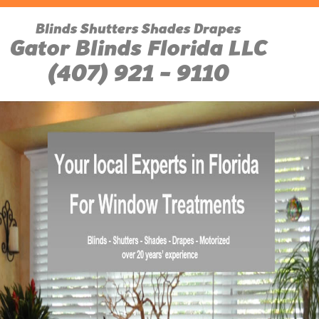
Blinds Shutters Shades Drapes
Gator Blinds Florida LLC
(407) 921 - 9110