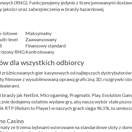
owych (RNG). Funkcjonujemy jedynie z licencjonowanymi dosta
y jakości oraz zabezpieczenia w branży hazardowej.
6-bitowe
Maksymalny
lti-level
Zaawansowany
S
Finansowy standard
erdzony RNG
Kontrolowany
ów dla wszystkich odbiorcy
zróżnicowanych gier kasynowych od najlepszych dystrybutorów s
y filmowe z wysublimowaną oprawą graficzną 3D, rozgrywki stoł
dealerami.
i branży jak NetEnt, Microgaming, Pragmatic Play, Evolution Gam
cznie dodajemy ostatnio wydane gry, aby nasza wybór stale pozos
nik RTP (Return to Player) w naszych grach sięga 96,5%, to umies
no Casino
omaty ze trzema bębnami wzorowane na standardowe sloty z do