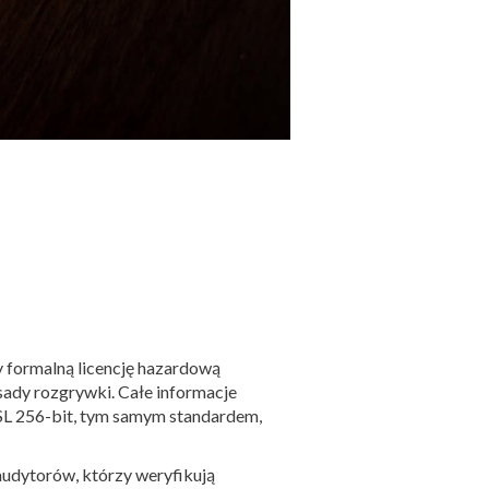
 formalną licencję hazardową
ady rozgrywki. Całe informacje
SSL 256-bit, tym samym standardem,
udytorów, którzy weryfikują