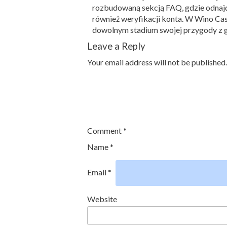
rozbudowaną sekcją FAQ, gdzie odnajdz
również weryfikacji konta. W Wino Cas
dowolnym stadium swojej przygody z 
Leave a Reply
Your email address will not be published.
Comment
*
Name
*
Email
*
Website