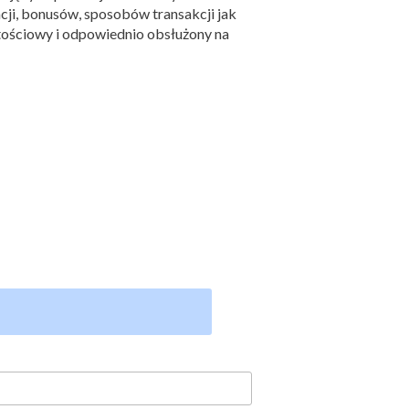
cji, bonusów, sposobów transakcji jak
rtościowy i odpowiednio obsłużony na