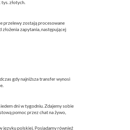
tys. złotych.
e przelewy zostają procesowane
 złożenia zapytania, następującej
zas gdy najniższa transfer wynosi
e.
siedem dni w tygodniu. Zdajemy sobie
astową pomoc przez chat na żywo,
w języku polskiej. Posiadamy również