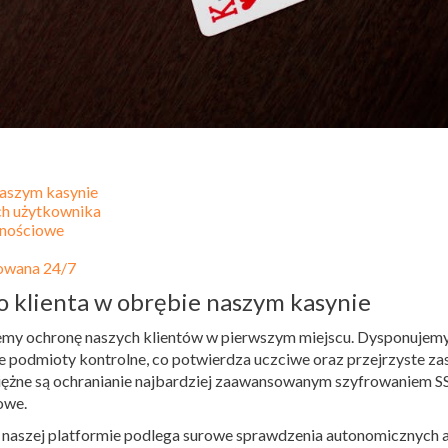
naszym kasynie
ich użytkownika
lnościowe
owana 24/7
o klienta w obrębie naszym kasynie
my ochronę naszych klientów w pierwszym miejscu. Dysponujemy
podmioty kontrolne, co potwierdza uczciwe oraz przejrzyste zas
eniężne są ochranianie najbardziej zaawansowanym szyfrowaniem 
owe.
aszej platformie podlega surowe sprawdzenia autonomicznych a