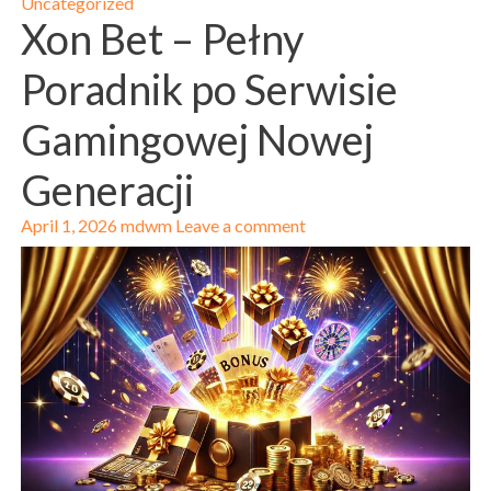
Uncategorized
Xon Bet – Pełny
Poradnik po Serwisie
Gamingowej Nowej
Generacji
April 1, 2026
mdwm
Leave a comment