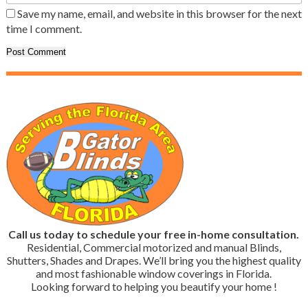
Save my name, email, and website in this browser for the next
time I comment.
Call us today to schedule your free in-home consultation.
Residential, Commercial motorized and manual Blinds,
Shutters, Shades and Drapes. We’ll bring you the highest quality
and most fashionable window coverings in Florida.
Looking forward to helping you beautify your home !