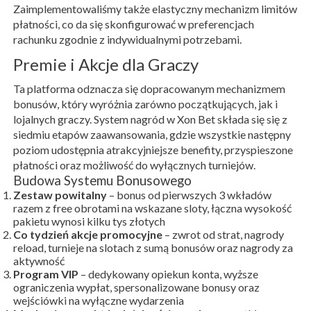
Zaimplementowaliśmy także elastyczny mechanizm limitów
płatności, co da się skonfigurować w preferencjach
rachunku zgodnie z indywidualnymi potrzebami.
Premie i Akcje dla Graczy
Ta platforma odznacza się dopracowanym mechanizmem
bonusów, który wyróżnia zarówno początkujących, jak i
lojalnych graczy. System nagród w Xon Bet składa się się z
siedmiu etapów zaawansowania, gdzie wszystkie następny
poziom udostępnia atrakcyjniejsze benefity, przyspieszone
płatności oraz możliwość do wyłącznych turniejów.
Budowa Systemu Bonusowego
Zestaw powitalny
– bonus od pierwszych 3 wkładów
razem z free obrotami na wskazane sloty, łączna wysokość
pakietu wynosi kilku tys złotych
Co tydzień akcje promocyjne
– zwrot od strat, nagrody
reload, turnieje na slotach z sumą bonusów oraz nagrody za
aktywność
Program VIP
– dedykowany opiekun konta, wyższe
ograniczenia wypłat, spersonalizowane bonusy oraz
wejściówki na wyłączne wydarzenia