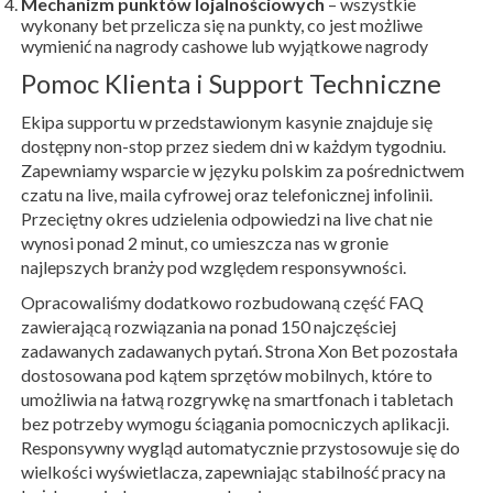
Mechanizm punktów lojalnościowych
– wszystkie
wykonany bet przelicza się na punkty, co jest możliwe
wymienić na nagrody cashowe lub wyjątkowe nagrody
Pomoc Klienta i Support Techniczne
Ekipa supportu w przedstawionym kasynie znajduje się
dostępny non-stop przez siedem dni w każdym tygodniu.
Zapewniamy wsparcie w języku polskim za pośrednictwem
czatu na live, maila cyfrowej oraz telefonicznej infolinii.
Przeciętny okres udzielenia odpowiedzi na live chat nie
wynosi ponad 2 minut, co umieszcza nas w gronie
najlepszych branży pod względem responsywności.
Opracowaliśmy dodatkowo rozbudowaną część FAQ
zawierającą rozwiązania na ponad 150 najczęściej
zadawanych zadawanych pytań. Strona Xon Bet pozostała
dostosowana pod kątem sprzętów mobilnych, które to
umożliwia na łatwą rozgrywkę na smartfonach i tabletach
bez potrzeby wymogu ściągania pomocniczych aplikacji.
Responsywny wygląd automatycznie przystosowuje się do
wielkości wyświetlacza, zapewniając stabilność pracy na