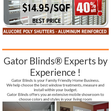
Gator Blinds® Experts by
Experience !
Gator Blinds is your Family Friendly Home Business.
We help choose the best window treatments, measure and
install within your budget.
Gator Blinds offers you an extensive mobile showroom to
choose colors and styles in your living room