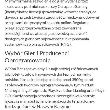
Mamy formalną zezwolenie do gier wydaną przez
szanowany podmiot nadzorczy Curaçao eGaming
(identyfikator licencji sprawdzalny w footer strony), co
dowodzi przedstawioną zgodność z międzynarodowymi
przepisami dotyczącymi hazardu online. Regularne
przeglądy przeprowadzane przez zewnętrzne
przedsiębiorstwa atestujące dowodzą uczciwość
dostępnych gier oraz poprawność funkcjonowania
systemów liczb przypadkowych (RNG).
Wybór Gier i Producenci
Oprogramowania
W Xon Bet zapewniamy 1 z najbardziej zróżnicowanych
bibliotek tytułów kasynowych dostępnych na rynku
polskim. Nasza kolekcja posiada ponad 3500 gier od
czołowych twórców oprogramowania, w tym NetEnt,
Microgaming, Pragmatic Play, Evolution Gaming oraz Play’n
GO. Każdy pozycja przechodzi szczegółową kontrolę
jakości zanim nastąpi implementacją do tej platformy.
Rodzaje Gier w Naszym Kasynie