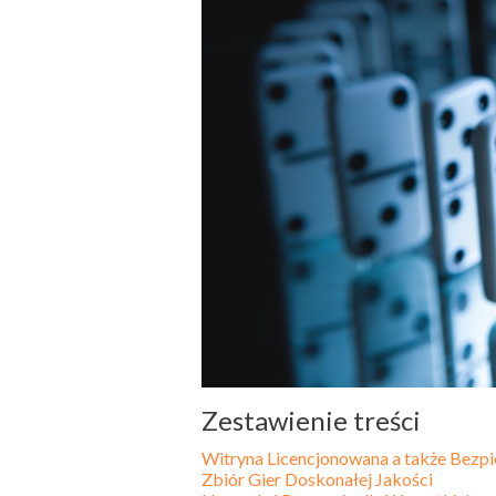
Zestawienie treści
Witryna Licencjonowana a także Bezp
Zbiór Gier Doskonałej Jakości