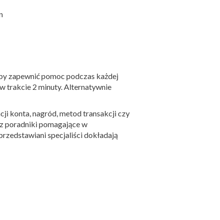
n
 aby zapewnić pomoc podczas każdej
w trakcie 2 minuty. Alternatywnie
cji konta, nagród, metod transakcji czy
raz poradniki pomagające w
rzedstawiani specjaliści dokładają