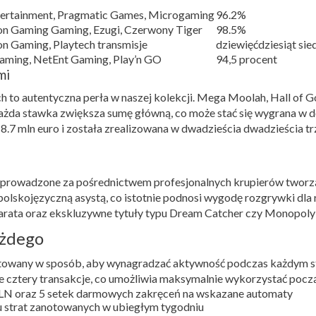
tertainment, Pragmatic Games, Microgaming
96.2%
on Gaming Gaming, Ezugi, Czerwony Tiger
98.5%
on Gaming, Playtech transmisje
dziewięćdziesiąt si
aming, NetEnt Gaming, Play’n GO
94,5 procent
mi
to autentyczna perła w naszej kolekcji. Mega Moolah, Hall of Go
Każda stawka zwiększa sumę główną, co może stać się wygrana 
.7 mln euro i została zrealizowana w dwadzieścia dwadzieścia t
HD prowadzone za pośrednictwem profesjonalnych krupierów twor
 polskojęzyczną asystą, co istotnie podnosi wygodę rozgrywki dla
akarata oraz ekskluzywne tytuły typu Dream Catcher czy Monopoly 
ażdego
jektowany w sposób, aby wynagradzać aktywność podczas każdym 
e cztery transakcje, co umożliwia maksymalnie wykorzystać pocz
LN oraz 5 setek darmowych zakręceń na wskazane automaty
u strat zanotowanych w ubiegłym tygodniu