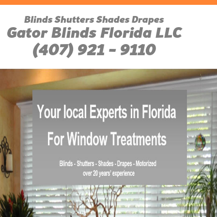
Blinds Shutters Shades Drapes
Gator Blinds Florida LLC
(407) 921 - 9110