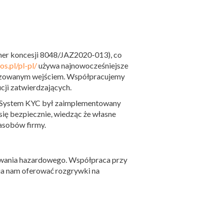
umer koncesji 8048/JAZ2020-013), co
os.pl/pl-pl/
używa najnowocześniejsze
oryzowanym wejściem. Współpracujemy
cji zatwierdzających.
y. System KYC był zaimplementowany
się bezpiecznie, wiedząc że własne
asobów firmy.
owania hazardowego. Współpraca przy
ia nam oferować rozgrywki na