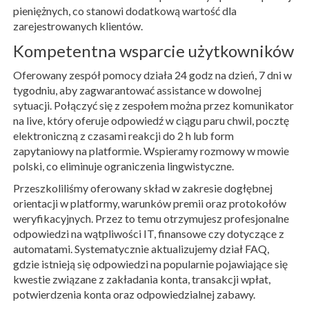
pieniężnych, co stanowi dodatkową wartość dla
zarejestrowanych klientów.
Kompetentna wsparcie użytkowników
Oferowany zespół pomocy działa 24 godz na dzień, 7 dni w
tygodniu, aby zagwarantować assistance w dowolnej
sytuacji. Połączyć się z zespołem można przez komunikator
na live, który oferuje odpowiedź w ciągu paru chwil, pocztę
elektroniczną z czasami reakcji do 2 h lub form
zapytaniowy na platformie. Wspieramy rozmowy w mowie
polski, co eliminuje ograniczenia lingwistyczne.
Przeszkoliliśmy oferowany skład w zakresie dogłębnej
orientacji w platformy, warunków premii oraz protokołów
weryfikacyjnych. Przez to temu otrzymujesz profesjonalne
odpowiedzi na wątpliwości IT, finansowe czy dotyczące z
automatami. Systematycznie aktualizujemy dział FAQ,
gdzie istnieją się odpowiedzi na popularnie pojawiające się
kwestie związane z zakładania konta, transakcji wpłat,
potwierdzenia konta oraz odpowiedzialnej zabawy.