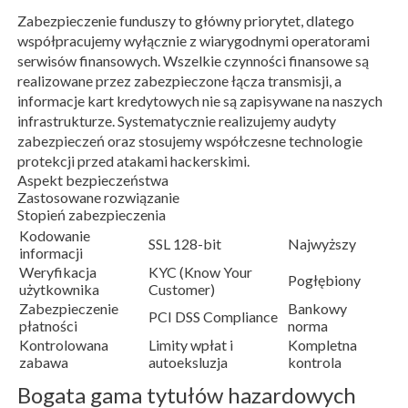
Zabezpieczenie funduszy to główny priorytet, dlatego
współpracujemy wyłącznie z wiarygodnymi operatorami
serwisów finansowych. Wszelkie czynności finansowe są
realizowane przez zabezpieczone łącza transmisji, a
informacje kart kredytowych nie są zapisywane na naszych
infrastrukturze. Systematycznie realizujemy audyty
zabezpieczeń oraz stosujemy współczesne technologie
protekcji przed atakami hackerskimi.
Aspekt bezpieczeństwa
Zastosowane rozwiązanie
Stopień zabezpieczenia
Kodowanie
SSL 128-bit
Najwyższy
informacji
Weryfikacja
KYC (Know Your
Pogłębiony
użytkownika
Customer)
Zabezpieczenie
Bankowy
PCI DSS Compliance
płatności
norma
Kontrolowana
Limity wpłat i
Kompletna
zabawa
autoeksluzja
kontrola
Bogata gama tytułów hazardowych