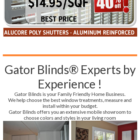
Gator Blinds® Experts by
Experience !
Gator Blinds is your Family Friendly Home Business.
We help choose the best window treatments, measure and
install within your budget.
Gator Blinds offers you an extensive mobile showroom to
choose colors and styles in your living room