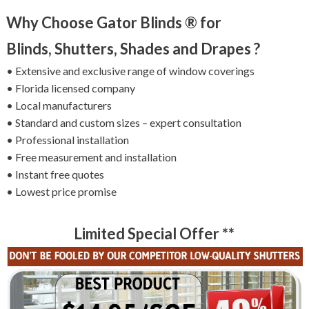
Why Choose Gator Blinds ® for
Blinds, Shutters, Shades and Drapes ?
• Extensive and exclusive range of window coverings
• Florida licensed company
• Local manufacturers
• Standard and custom sizes – expert consultation
• Professional installation
• Free measurement and installation
• Instant free quotes
• Lowest price promise
Limited Special Offer **