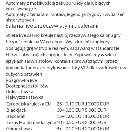
Automaty z możliwością zakupu rundy dla lubiących
intensywną grę
Automaty z tematami fantasy, legend, przygody i wydarzeń
historycznych
Sala na live z rzeczywistymi dealerami
Strefa live casino kreuje nastrój rzeczywistego salonu gry
bezpośrednio na Wasz ekran. Wyszkoleni krupierzy
obsługują grę w trybie realnym, nadawaną w standardzie
HD ze sal w krajach europejskich. Zapewniamy w wielu
językach serwis stołów, kontakt z prowadzącymi przez
komunikator oraz dedykowane stoły VIP dla użytkowników
dużych obstawień
Rozgrywka live
Dostępność stolików
Dolna stawka
Najwyższa stawka
Europejska ruletka EU
25+
0.10 EUR
10,000 EUR
Blackjack
30+
0.50 EUR
5,000 EUR
Baccarat
15+
1.00 EUR
15,000 EUR
Texas Holdem w kasynie
10+
0.50 EUR
2,000 EUR
Game shows
8+
0.20 EUR
20,000 EUR