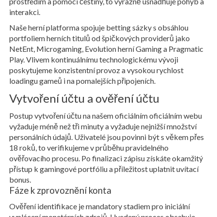
prostředím a pomocí češtiny, to výrazně usnadňuje pohyb a
interakci.
Naše herní platforma spojuje betting sázky s obsáhlou
portfoliem herních titulů od špičkových providerů jako
NetEnt, Microgaming, Evolution herní Gaming a Pragmatic
Play. Vlivem kontinuálnímu technologickému vývoji
poskytujeme konzistentní provoz a vysokou rychlost
loadingu gameů i na pomalejších připojeních.
Vytvoření účtu a ověření účtu
Postup vytvoření účtu na našem oficiálním oficiálním webu
vyžaduje méně než tři minuty a vyžaduje nejnižší množství
personálních údajů. Uživatelé jsou povinni být s věkem přes
18 roků, to verifikujeme v průběhu pravidelného
ověřovacího procesu. Po finalizaci zápisu získáte okamžitý
přístup k gamingové portfóliu a příležitost uplatnit uvítací
bonus.
Fáze k zprovoznění konta
Ověření identifikace je mandatory stadiem pro iniciální
vyplácení monetárních zdrojů. Uvedený proces obsahuje