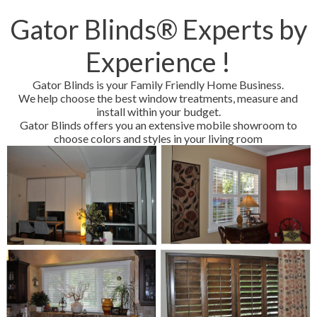
Gator Blinds® Experts by
Experience !
Gator Blinds is your Family Friendly Home Business.
We help choose the best window treatments, measure and
install within your budget.
Gator Blinds offers you an extensive mobile showroom to
choose colors and styles in your living room