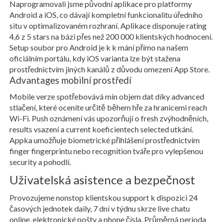
Naprogramovali jsme původní aplikace pro platformy
Android a iOS, co dávají kompletní funkcionalitu úředního
situ v optimalizovaném rozhraní. Aplikace disponuje rating
4,6 z 5 stars na bázi přes než 200 000 klientských hodnocení.
Setup soubor pro Android je k k mání přímo na našem
oficiálním portálu, kdy iOS varianta lze být stažena
prostřednictvím jiných kanálů z důvodu omezení App Store.
Advantages mobilní prostředí
Mobile verze spotřebovává min objem dat díky advanced
stlačení, které oceníte určitě během hře za hranicemi reach
Wi-Fi. Push oznámení vás upozorňují o fresh zvýhodněních,
results vsazení a current koeficientech selected utkání.
Appka umožňuje biometrické přihlášení prostřednictvím
finger fingerprintu nebo recognition tváře pro vylepšenou
security a pohodlí.
Uživatelská asistence a bezpečnost
Provozujeme nonstop klientskou support k dispozici 24
časových jednotek daily, 7 dní v týdnu skrze live chatu
online, elektronické pošty a phone čísla. Průměrná perioda