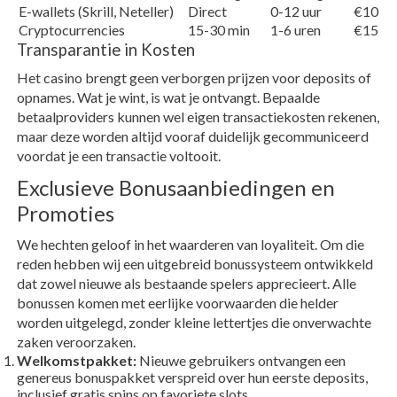
E-wallets (Skrill, Neteller)
Direct
0-12 uur
€10
Cryptocurrencies
15-30 min
1-6 uren
€15
Transparantie in Kosten
Het casino brengt geen verborgen prijzen voor deposits of
opnames. Wat je wint, is wat je ontvangt. Bepaalde
betaalproviders kunnen wel eigen transactiekosten rekenen,
maar deze worden altijd vooraf duidelijk gecommuniceerd
voordat je een transactie voltooit.
Exclusieve Bonusaanbiedingen en
Promoties
We hechten geloof in het waarderen van loyaliteit. Om die
reden hebben wij een uitgebreid bonussysteem ontwikkeld
dat zowel nieuwe als bestaande spelers apprecieert. Alle
bonussen komen met eerlijke voorwaarden die helder
worden uitgelegd, zonder kleine lettertjes die onverwachte
zaken veroorzaken.
Welkomstpakket:
Nieuwe gebruikers ontvangen een
genereus bonuspakket verspreid over hun eerste deposits,
inclusief gratis spins op favoriete slots