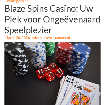
Uncategorized
Blaze Spins Casino: Uw
Plek voor Ongeëvenaard
Speelplezier
March 26, 2026
mdwm
Leave a comment