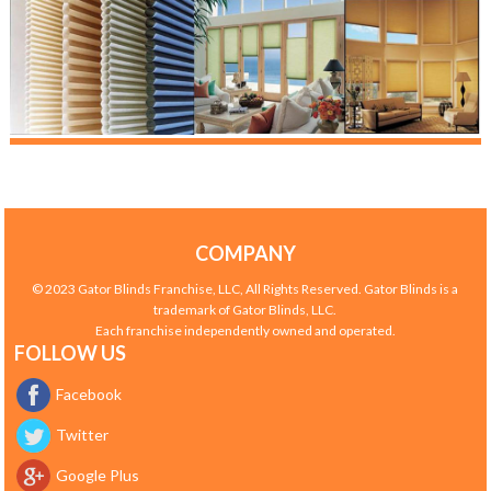
COMPANY
© 2023 Gator Blinds Franchise, LLC, All Rights Reserved. Gator Blinds is a
trademark of Gator Blinds, LLC.
Each franchise independently owned and operated.
FOLLOW US
Facebook
Twitter
Google Plus