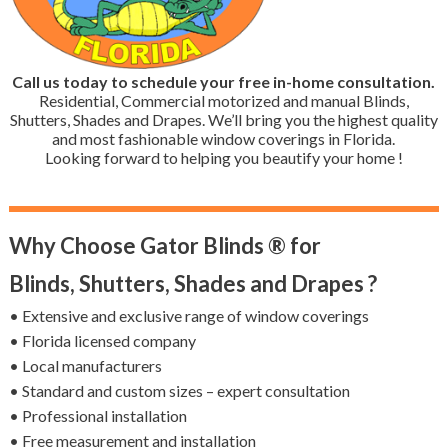
Call us today to schedule your free in-home consultation.
Residential, Commercial motorized and manual Blinds,
Shutters, Shades and Drapes. We’ll bring you the highest quality
and most fashionable window coverings in Florida.
Looking forward to helping you beautify your home !
Why Choose Gator Blinds ® for
Blinds, Shutters, Shades and Drapes ?
• Extensive and exclusive range of window coverings
• Florida licensed company
• Local manufacturers
• Standard and custom sizes – expert consultation
• Professional installation
• Free measurement and installation