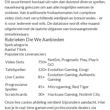
Dit assortiment bestaat uit ruim dan duizend diverse spellen,
nauwkeurig gekozen om aan alle mogelijke wensen te
voldoen. Van traditionele fruitautomaten tot complexe
video slots met verschillende winlijnen en bonusrondes – er
is voor iedereen wat wils. De database wordt elke maand
uitgebreid met de laatste uitgaven van toonaangevende
ontwikkelaars.
Rubrieken Die We Aanbieden
Spelcategorie
Aantal Titels
Populairste Leveranciers
NetEnt, Pragmatic Play, Play’n
Video Slots
750+
GO
Tafelspellen
120+
Evolution Gaming, Ezugi
Evolution Gaming, Authentic
Live Casino
85+
Gaming
Progressieve
45+
Microgaming, Red Tiger
Spellen
Scratchcards
30+
Hacksaw Gaming, Nolimit City
Onze live casino afdeling verdient bijzondere aandacht. Hier
kun je in real-time gamen met professionele dealers via