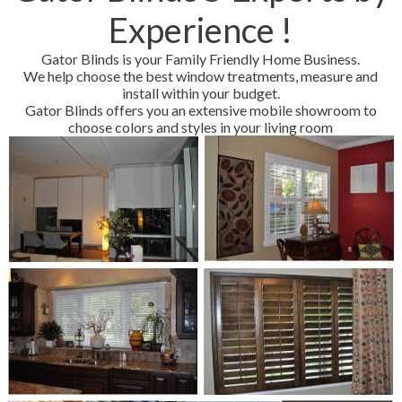
Experience !
Gator Blinds is your Family Friendly Home Business.
We help choose the best window treatments, measure and
install within your budget.
Gator Blinds offers you an extensive mobile showroom to
choose colors and styles in your living room