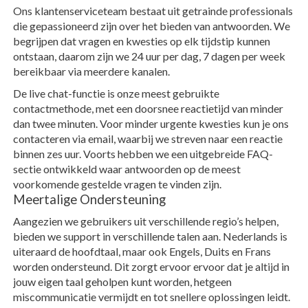
Ons klantenserviceteam bestaat uit getrainde professionals
die gepassioneerd zijn over het bieden van antwoorden. We
begrijpen dat vragen en kwesties op elk tijdstip kunnen
ontstaan, daarom zijn we 24 uur per dag, 7 dagen per week
bereikbaar via meerdere kanalen.
De live chat-functie is onze meest gebruikte
contactmethode, met een doorsnee reactietijd van minder
dan twee minuten. Voor minder urgente kwesties kun je ons
contacteren via email, waarbij we streven naar een reactie
binnen zes uur. Voorts hebben we een uitgebreide FAQ-
sectie ontwikkeld waar antwoorden op de meest
voorkomende gestelde vragen te vinden zijn.
Meertalige Ondersteuning
Aangezien we gebruikers uit verschillende regio’s helpen,
bieden we support in verschillende talen aan. Nederlands is
uiteraard de hoofdtaal, maar ook Engels, Duits en Frans
worden ondersteund. Dit zorgt ervoor ervoor dat je altijd in
jouw eigen taal geholpen kunt worden, hetgeen
miscommunicatie vermijdt en tot snellere oplossingen leidt.