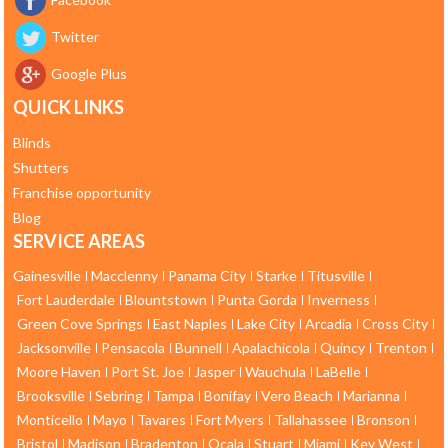
Twitter
Google Plus
QUICK LINKS
Blinds
Shutters
Franchise opportunity
Blog
SERVICE AREAS
Gainesville
Macclenny
Panama City
Starke
Titusville
Fort Lauderdale
Blountstown
Punta Gorda
Inverness
Green Cove Springs
East Naples
Lake City
Arcadia
Cross City
Jacksonville
Pensacola
Bunnell
Apalachicola
Quincy
Trenton
Moore Haven
Port St. Joe
Jasper
Wauchula
LaBelle
Brooksville
Sebring
Tampa
Bonifay
Vero Beach
Marianna
Monticello
Mayo
Tavares
Fort Myers
Tallahassee
Bronson
Bristol
Madison
Bradenton
Ocala
Stuart
Miami
Key West