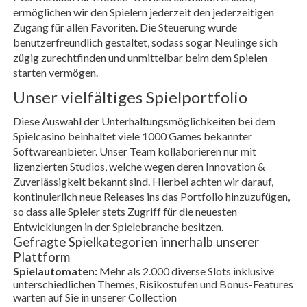
ermöglichen wir den Spielern jederzeit den jederzeitigen
Zugang für allen Favoriten. Die Steuerung wurde
benutzerfreundlich gestaltet, sodass sogar Neulinge sich
zügig zurechtfinden und unmittelbar beim dem Spielen
starten vermögen.
Unser vielfältiges Spielportfolio
Diese Auswahl der Unterhaltungsmöglichkeiten bei dem
Spielcasino beinhaltet viele 1000 Games bekannter
Softwareanbieter. Unser Team kollaborieren nur mit
lizenzierten Studios, welche wegen deren Innovation &
Zuverlässigkeit bekannt sind. Hierbei achten wir darauf,
kontinuierlich neue Releases ins das Portfolio hinzuzufügen,
so dass alle Spieler stets Zugriff für die neuesten
Entwicklungen in der Spielebranche besitzen.
Gefragte Spielkategorien innerhalb unserer
Plattform
Spielautomaten:
Mehr als 2.000 diverse Slots inklusive
unterschiedlichen Themes, Risikostufen und Bonus-Features
warten auf Sie in unserer Collection