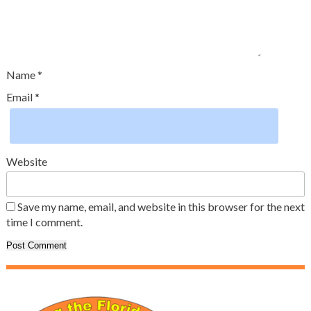
Name
*
Email
*
Website
Save my name, email, and website in this browser for the next
time I comment.