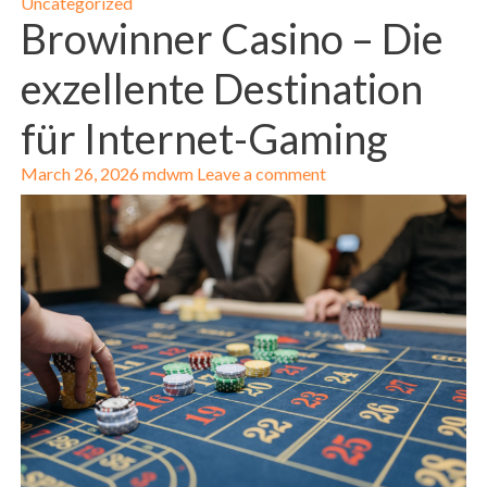
Uncategorized
Browinner Casino – Die
exzellente Destination
für Internet-Gaming
March 26, 2026
mdwm
Leave a comment