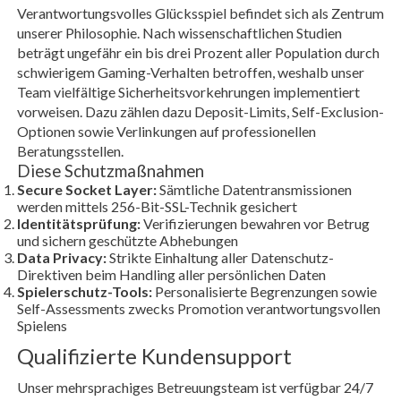
Verantwortungsvolles Glücksspiel befindet sich als Zentrum
unserer Philosophie. Nach wissenschaftlichen Studien
beträgt ungefähr ein bis drei Prozent aller Population durch
schwierigem Gaming-Verhalten betroffen, weshalb unser
Team vielfältige Sicherheitsvorkehrungen implementiert
vorweisen. Dazu zählen dazu Deposit-Limits, Self-Exclusion-
Optionen sowie Verlinkungen auf professionellen
Beratungsstellen.
Diese Schutzmaßnahmen
Secure Socket Layer:
Sämtliche Datentransmissionen
werden mittels 256-Bit-SSL-Technik gesichert
Identitätsprüfung:
Verifizierungen bewahren vor Betrug
und sichern geschützte Abhebungen
Data Privacy:
Strikte Einhaltung aller Datenschutz-
Direktiven beim Handling aller persönlichen Daten
Spielerschutz-Tools:
Personalisierte Begrenzungen sowie
Self-Assessments zwecks Promotion verantwortungsvollen
Spielens
Qualifizierte Kundensupport
Unser mehrsprachiges Betreuungsteam ist verfügbar 24/7