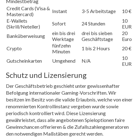
Mindestbetrag
Credit Cards (Visa &
Instant
3-5 Arbeitstage
10 €
Mastercard)
E-Wallets
10
Sofort
24 Stunden
(Skrill/Neteller)
EUR
ein bis drei
drei bis sieben
20
Banküberweisung
Werktage
Geschäftstage
Euro
fünfzehn
Crypto
1 bis 2 Hours
20 €
Minuten
10
Gutscheinkarten
Umgehend
N/A
EUR
Schutz und Lizensierung
Der Geschäftsbetrieb geschieht unter gewissenhafter
Befolgung internationaler Gaming-Vorschriften. Wir
besitzen im Besitz von die valide Erlaubnis, welche von einer
renommierten Kontrollinstanz vergeben wurde sowie
periodisch kontrolliert wird. Diese Lizensierung
gewährleistet, dass alle angebotenen Spieloptionen faire
Gewinnchancen offerieren & die Zufallszahlengeneratoren
den notwendigen Maßstäben gerecht werden.