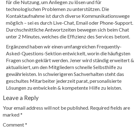
für die Nutzung, um Anliegen zu lösen und für
technologischen Problemen zu unterstützen. Die
Kontaktaufnahme ist durch diverse Kommunikationswege
möglich – sei es durch Live-Chat, Email oder Phone-Support.
Durchschnittliche Antwortzeiten bewegen sich beim Chat
unter 2 Minutes, welches die Effizienz des Services betont.
Ergänzend haben wir einen umfangreichen Frequently-
Asked-Questions-Sektion entwickelt, worin die häufigsten
Fragen schon geklärt werden. Jener wird ständig erweitert &
aktualisiert, um den Mitgliedern schnelle Selbsthilfe zu
gewährleisten. In schwierigeren Sachverhalten steht das
geschultes Mitarbeiter jederzeit parat, personalisierte
Lösungen zu entwickeln & kompetente Hilfe zu leisten.
Leave a Reply
Your email address will not be published.
Required fields are
marked
*
Comment
*