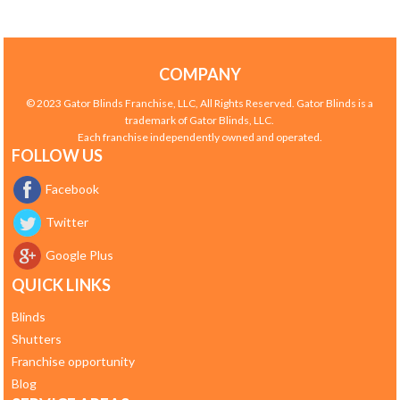
COMPANY
© 2023 Gator Blinds Franchise, LLC, All Rights Reserved. Gator Blinds is a
trademark of Gator Blinds, LLC.
Each franchise independently owned and operated.
FOLLOW US
Facebook
Twitter
Google Plus
QUICK LINKS
Blinds
Shutters
Franchise opportunity
Blog