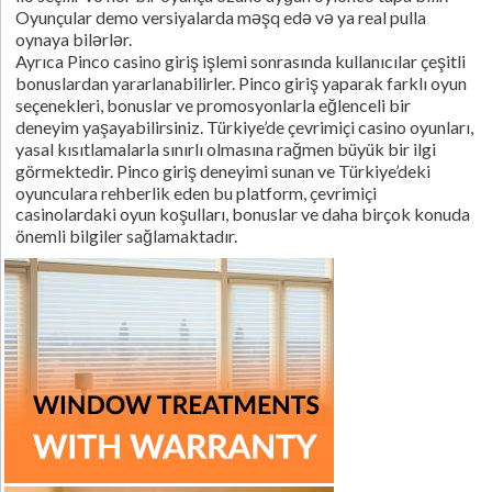
Oyunçular demo versiyalarda məşq edə və ya real pulla
oynaya bilərlər.
Ayrıca Pinco casino giriş işlemi sonrasında kullanıcılar çeşitli
bonuslardan yararlanabilirler. Pinco giriş yaparak farklı oyun
seçenekleri, bonuslar ve promosyonlarla eğlenceli bir
deneyim yaşayabilirsiniz. Türkiye’de çevrimiçi casino oyunları,
yasal kısıtlamalarla sınırlı olmasına rağmen büyük bir ilgi
görmektedir. Pinco giriş deneyimi sunan ve Türkiye’deki
oyunculara rehberlik eden bu platform, çevrimiçi
casinolardaki oyun koşulları, bonuslar ve daha birçok konuda
önemli bilgiler sağlamaktadır.