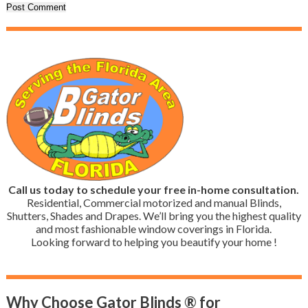
Call us today to schedule your free in-home consultation.
Residential, Commercial motorized and manual Blinds,
Shutters, Shades and Drapes. We’ll bring you the highest quality
and most fashionable window coverings in Florida.
Looking forward to helping you beautify your home !
Why Choose Gator Blinds ® for