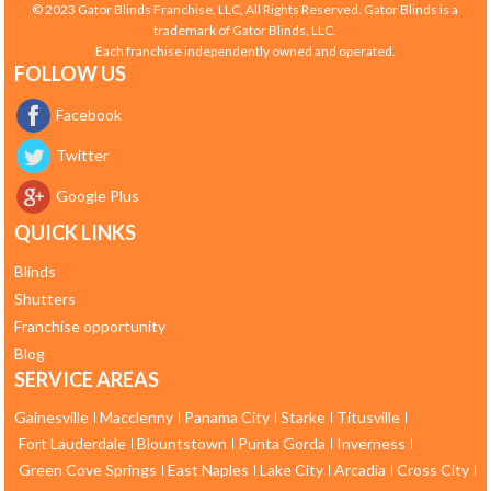
© 2023 Gator Blinds Franchise, LLC, All Rights Reserved. Gator Blinds is a
trademark of Gator Blinds, LLC.
Each franchise independently owned and operated.
FOLLOW US
Facebook
Twitter
Google Plus
QUICK LINKS
Blinds
Shutters
Franchise opportunity
Blog
SERVICE AREAS
Gainesville
Macclenny
Panama City
Starke
Titusville
Fort Lauderdale
Blountstown
Punta Gorda
Inverness
Green Cove Springs
East Naples
Lake City
Arcadia
Cross City