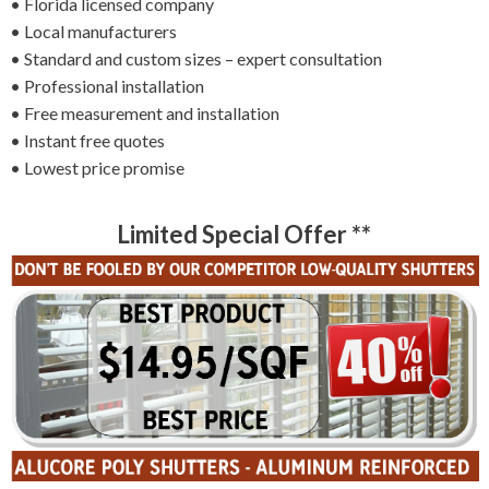
• Florida licensed company
• Local manufacturers
• Standard and custom sizes – expert consultation
• Professional installation
• Free measurement and installation
• Instant free quotes
• Lowest price promise
Limited Special Offer **