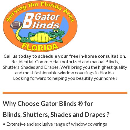
Call us today to schedule your free in-home consultation.
Residential, Commercial motorized and manual Blinds,
Shutters, Shades and Drapes. We’ll bring you the highest quality
and most fashionable window coverings in Florida.
Looking forward to helping you beautify your home !
Why Choose Gator Blinds ® for
Blinds, Shutters, Shades and Drapes ?
• Extensive and exclusive range of window coverings