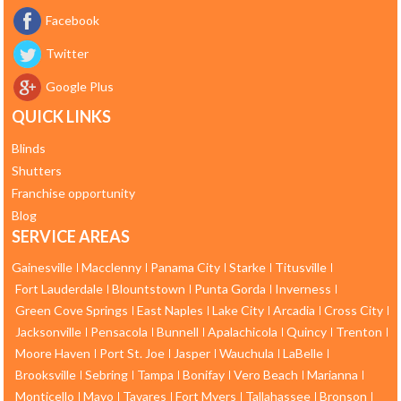
Facebook
Twitter
Google Plus
QUICK LINKS
Blinds
Shutters
Franchise opportunity
Blog
SERVICE AREAS
Gainesville
Macclenny
Panama City
Starke
Titusville
Fort Lauderdale
Blountstown
Punta Gorda
Inverness
Green Cove Springs
East Naples
Lake City
Arcadia
Cross City
Jacksonville
Pensacola
Bunnell
Apalachicola
Quincy
Trenton
Moore Haven
Port St. Joe
Jasper
Wauchula
LaBelle
Brooksville
Sebring
Tampa
Bonifay
Vero Beach
Marianna
Monticello
Mayo
Tavares
Fort Myers
Tallahassee
Bronson