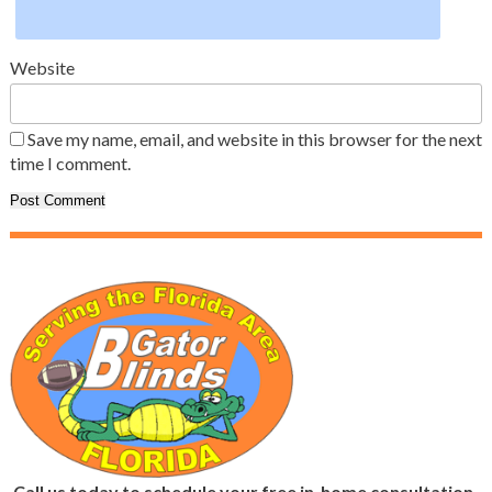
Website
Save my name, email, and website in this browser for the next
time I comment.
Call us today to schedule your free in-home consultation.