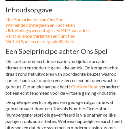
Inhoudsopgave
Het Spelprincipe van Ons Spel
Winnende Strategieën en Tactieken
Uitbetalingspercentages en RTP-waarden
Verschillende Varianten en Functies
Mobiel Spelen en Toegankelijkheid
Een Spelprincipe achter Ons Spel
Dit spel combineert de sensatie van tijdloze arcade-
elementen en moderne game-dynamiek. De kerngedachte
draait rond het uitvoeren van doordachte keuzes waarop
spelers hun inzet moeten verzilveren eer het onverwachte
gebeurt. Die unieke aanpak heeft
Chicken Road
veranderd
tot een echt fenomeen voor de virtuele gaming-industrie.
De spelwijze werkt volgens een gedegen algoritme wat
gebruikmaakt door een Toevals Number Generator
(numbergenerator) die geverifieerd is via onafhankelijke
partijen zoals autoriteiten. Wetenschappelijk research heeft
uitgewezen dat deze systemen in moderne casino-games