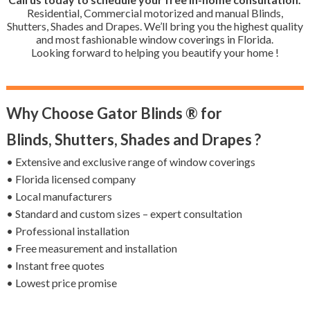
Residential, Commercial motorized and manual Blinds,
Shutters, Shades and Drapes. We’ll bring you the highest quality
and most fashionable window coverings in Florida.
Looking forward to helping you beautify your home !
Why Choose Gator Blinds ® for
Blinds, Shutters, Shades and Drapes ?
• Extensive and exclusive range of window coverings
• Florida licensed company
• Local manufacturers
• Standard and custom sizes – expert consultation
• Professional installation
• Free measurement and installation
• Instant free quotes
• Lowest price promise