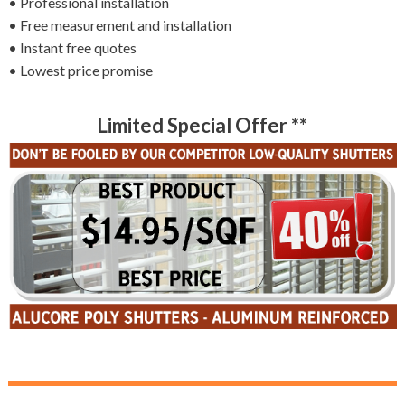
• Professional installation
• Free measurement and installation
• Instant free quotes
• Lowest price promise
Limited Special Offer **