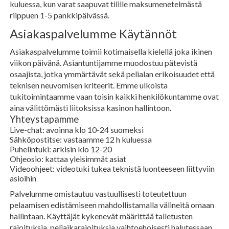
kuluessa, kun varat saapuvat tilille maksumenetelmästä
riippuen 1-5 pankkipäivässä.
Asiakaspalvelumme Käytännöt
Asiakaspalvelumme toimii kotimaisella kielellä joka ikinen
viikon päivänä. Asiantuntijamme muodostuu pätevistä
osaajista, jotka ymmärtävät sekä pelialan erikoisuudet että
teknisen neuvomisen kriteerit. Emme ulkoista
tukitoimintaamme vaan toisin kaikki henkilökuntamme ovat
aina välittömästi liitoksissa kasinon hallintoon.
Yhteystapamme
Live-chat: avoinna klo 10-24 suomeksi
Sähköpostitse: vastaamme 12 h kuluessa
Puhelintuki: arkisin klo 12-20
Ohjeosio: kattaa yleisimmät asiat
Videoohjeet: videotuki tukea teknistä luonteeseen liittyviin
asioihin
Palvelumme omistautuu vastuullisesti toteutettuun
pelaamisen edistämiseen mahdollistamalla välineitä omaan
hallintaan. Käyttäjät kykenevät määrittää talletusten
rajoituksia, peliaika­rajoituksia vaihtoehoisesti halutessaan