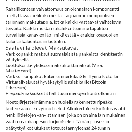
Rahaliikenteen vaivattomuus on olennainen komponentti
miellyttävää pelikokemusta. Tarjoamme monipuolisen
tarjonnan maksutapoja, jotka kaikki vastaavat vaihtelevia
toiveita. Kaikki meidän rahaliikenteemme tapahtuu
turvallisia kanavien läpi, mikä estää vieraiden osapuolien
kulun arkaluonteisiin tietoihin.
Saatavilla olevat Maksutavat
Verkkopankkimaksut suomalaisista pankeista identiteetin
välityksellä
Luottokortti- yhdessä maksukorttimaksut (Visa,
Mastercard)
Verkko- lompakot kuten esimerkiksi Skrill ynnä Neteller
Virtuaalivaluutat hyväksytyille asiakkaille (Bitcoin,
Ethereum)
Prepaid-maksukortit hallittuun menojen kontrollointiin
Nostojärjestelmämme on huolella rakennettu ripeäksi
kuitenkaan ei kevytmieliseksi. Alkukertainen kotiutus vaatii
henkilötietojen vahvistamisen, joka on on aina lain mukainen
vaatimus rahanpesun torjumiseksi. Tämän prosessin
päätyttyä kotiutukset toteutetaan yleensä 24 tunnin