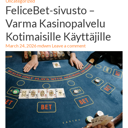
Uncategorized
FeliceBet-sivusto –
Varma Kasinopalvelu
Kotimaisille Käyttäjille
March 24, 2026
mdwm
Leave a comment