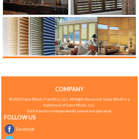
COMPANY
© 2023 Gator Blinds Franchise, LLC, All Rights Reserved. Gator Blinds is a
trademark of Gator Blinds, LLC.
Each franchise independently owned and operated.
FOLLOW US
Facebook