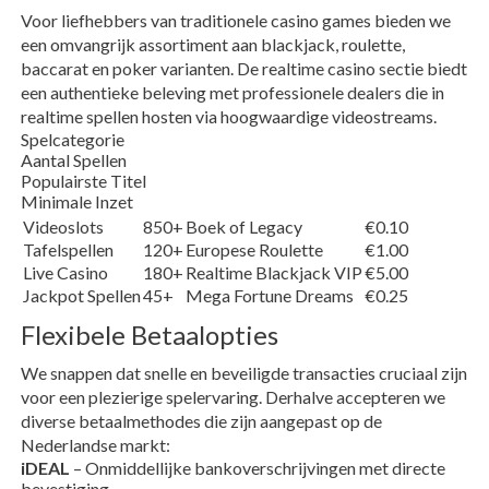
Voor liefhebbers van traditionele casino games bieden we
een omvangrijk assortiment aan blackjack, roulette,
baccarat en poker varianten. De realtime casino sectie biedt
een authentieke beleving met professionele dealers die in
realtime spellen hosten via hoogwaardige videostreams.
Spelcategorie
Aantal Spellen
Populairste Titel
Minimale Inzet
Videoslots
850+
Boek of Legacy
€0.10
Tafelspellen
120+
Europese Roulette
€1.00
Live Casino
180+
Realtime Blackjack VIP
€5.00
Jackpot Spellen
45+
Mega Fortune Dreams
€0.25
Flexibele Betaalopties
We snappen dat snelle en beveiligde transacties cruciaal zijn
voor een plezierige spelervaring. Derhalve accepteren we
diverse betaalmethodes die zijn aangepast op de
Nederlandse markt:
iDEAL
– Onmiddellijke bankoverschrijvingen met directe
bevestiging