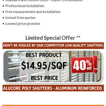
• Professional installation
• Free measurement and installation
• Instant free quotes
• Lowest price promise
Limited Special Offer **