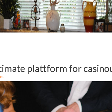
ltimate plattform for casin
nt