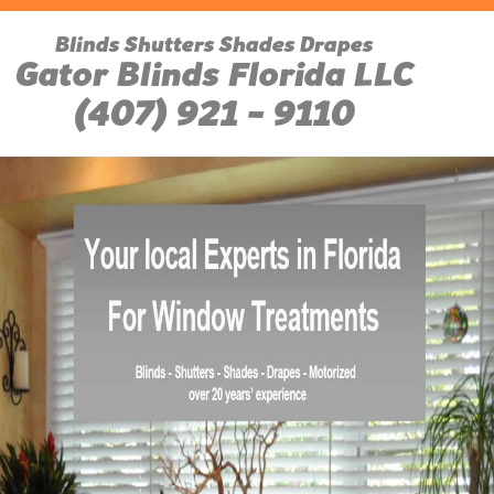
Blinds Shutters Shades Drapes
Gator Blinds Florida LLC
(407) 921 - 9110