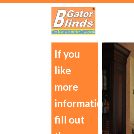
If you
like
more
information
fill out