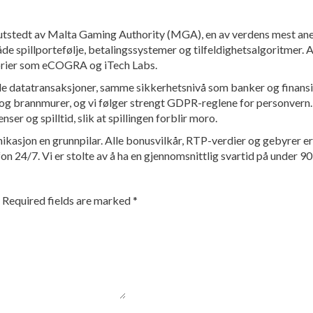
s utstedt av Malta Gaming Authority (MGA), en av verdens mest an
åde spillportefølje, betalingssystemer og tilfeldighetsalgoritmer. A
torier som eCOGRA og iTech Labs.
lle datatransaksjoner, samme sikkerhetsnivå som banker og finans
og brannmurer, og vi følger strengt GDPR-reglene for personvern. V
er og spilltid, slik at spillingen forblir moro.
kasjon en grunnpilar. Alle bonusvilkår, RTP-verdier og gebyrer er 
efon 24/7. Vi er stolte av å ha en gjennomsnittlig svartid på under 90
Required fields are marked
*