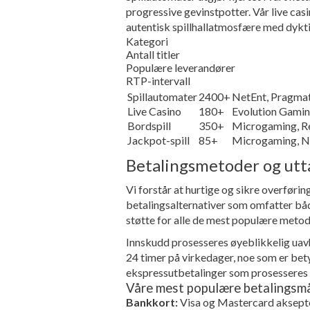
progressive gevinstpotter. Vår live ca
autentisk spillhallatmosfære med dykti
Kategori
Antall titler
Populære leverandører
RTP-intervall
Spillautomater
2400+
NetEnt, Pragmat
Live Casino
180+
Evolution Gamin
Bordspill
350+
Microgaming, R
Jackpot-spill
85+
Microgaming, N
Betalingsmetoder og utt
Vi forstår at hurtige og sikre overførin
betalingsalternativer som omfatter båd
støtte for alle de mest populære metod
Innskudd prosesseres øyeblikkelig uavhe
24 timer på virkedager, noe som er bet
ekspressutbetalinger som prosesseres i
Våre mest populære betalingsm
Bankkort:
Visa og Mastercard aksept