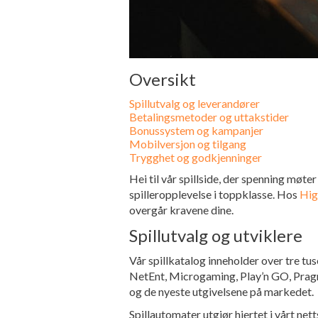
Oversikt
Spillutvalg og leverandører
Betalingsmetoder og uttakstider
Bonussystem og kampanjer
Mobilversjon og tilgang
Trygghet og godkjenninger
Hei til vår spillside, der spenning møte
spilleropplevelse i toppklasse. Hos
Hig
overgår kravene dine.
Spillutvalg og utviklere
Vår spillkatalog inneholder over tre tu
NetEnt, Microgaming, Play’n GO, Pragmat
og de nyeste utgivelsene på markedet.
Spillautomater utgjør hjertet i vårt ne