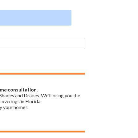
ome consultation.
Shades and Drapes. We’ll bring you the
overings in Florida.
y your home !