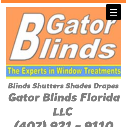
Blinds Shutters Shades Drapes
Gator Blinds Florida
LLC
(407) 921 - 9110