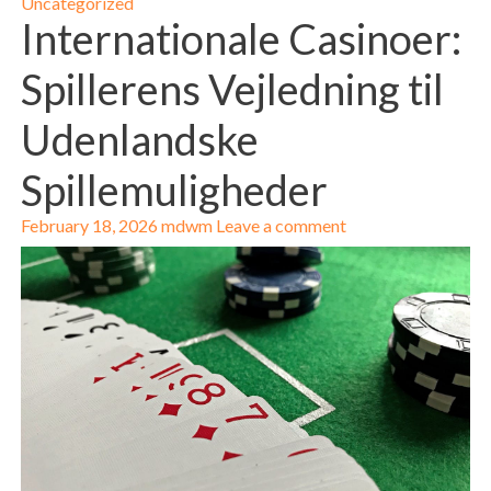
Uncategorized
Internationale Casinoer:
Spillerens Vejledning til
Udenlandske
Spillemuligheder
February 18, 2026
mdwm
Leave a comment