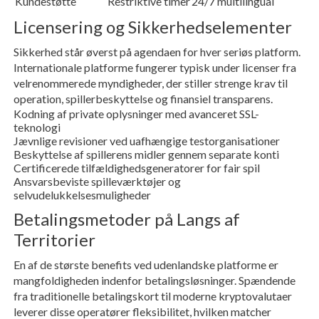
Kundestøtte
Restriktive timer
24/7 multilingual
Licensering og Sikkerhedselementer
Sikkerhed står øverst på agendaen for hver seriøs platform.
Internationale platforme fungerer typisk under licenser fra
velrenommerede myndigheder, der stiller strenge krav til
operation, spillerbeskyttelse og finansiel transparens.
Kodning af private oplysninger med avanceret SSL-
teknologi
Jævnlige revisioner ved uafhængige testorganisationer
Beskyttelse af spillerens midler gennem separate konti
Certificerede tilfældighedsgeneratorer for fair spil
Ansvarsbeviste spilleværktøjer og
selvudelukkelsesmuligheder
Betalingsmetoder på Langs af
Territorier
En af de største benefits ved udenlandske platforme er
mangfoldigheden indenfor betalingsløsninger. Spændende
fra traditionelle betalingskort til moderne kryptovalutaer
leverer disse operatører fleksibilitet, hvilken matcher