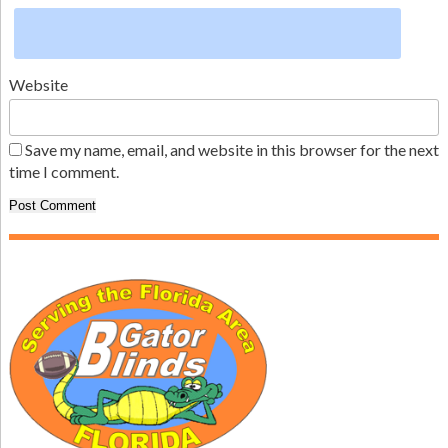
Website
Save my name, email, and website in this browser for the next
time I comment.