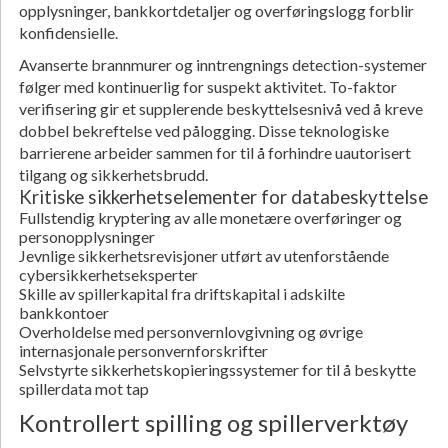
opplysninger, bankkortdetaljer og overføringslogg forblir
konfidensielle.
Avanserte brannmurer og inntrengnings detection-systemer
følger med kontinuerlig for suspekt aktivitet. To-faktor
verifisering gir et supplerende beskyttelsesnivå ved å kreve
dobbel bekreftelse ved pålogging. Disse teknologiske
barrierene arbeider sammen for til å forhindre uautorisert
tilgang og sikkerhetsbrudd.
Kritiske sikkerhetselementer for databeskyttelse
Fullstendig kryptering av alle monetære overføringer og
personopplysninger
Jevnlige sikkerhetsrevisjoner utført av utenforstående
cybersikkerhetseksperter
Skille av spillerkapital fra driftskapital i adskilte
bankkontoer
Overholdelse med personvernlovgivning og øvrige
internasjonale personvernforskrifter
Selvstyrte sikkerhetskopieringssystemer for til å beskytte
spillerdata mot tap
Kontrollert spilling og spillerverktøy