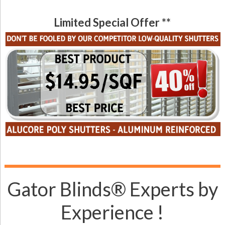
Limited Special Offer **
Gator Blinds® Experts by
Experience !