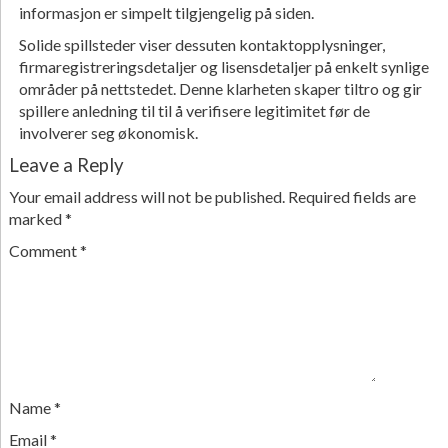
informasjon er simpelt tilgjengelig på siden.
Solide spillsteder viser dessuten kontaktopplysninger,
firmaregistreringsdetaljer og lisensdetaljer på enkelt synlige
områder på nettstedet. Denne klarheten skaper tiltro og gir
spillere anledning til til å verifisere legitimitet før de
involverer seg økonomisk.
Leave a Reply
Your email address will not be published.
Required fields are
marked
*
Comment
*
Name
*
Email
*