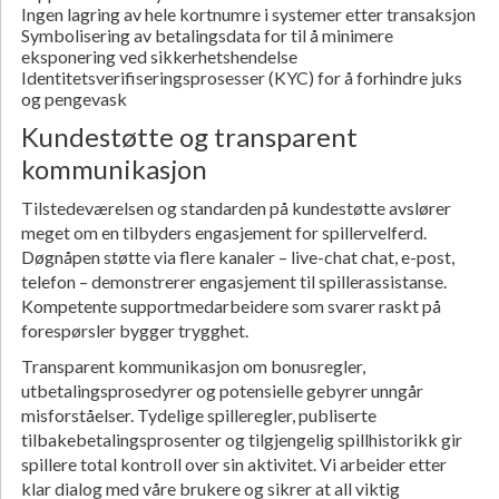
Ingen lagring av hele kortnumre i systemer etter transaksjon
Symbolisering av betalingsdata for til å minimere
eksponering ved sikkerhetshendelse
Identitetsverifiseringsprosesser (KYC) for å forhindre juks
og pengevask
Kundestøtte og transparent
kommunikasjon
Tilstedeværelsen og standarden på kundestøtte avslører
meget om en tilbyders engasjement for spillervelferd.
Døgnåpen støtte via flere kanaler – live-chat chat, e-post,
telefon – demonstrerer engasjement til spillerassistanse.
Kompetente supportmedarbeidere som svarer raskt på
forespørsler bygger trygghet.
Transparent kommunikasjon om bonusregler,
utbetalingsprosedyrer og potensielle gebyrer unngår
misforståelser. Tydelige spilleregler, publiserte
tilbakebetalingsprosenter og tilgjengelig spillhistorikk gir
spillere total kontroll over sin aktivitet. Vi arbeider etter
klar dialog med våre brukere og sikrer at all viktig