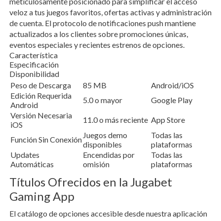
meticulosamente posicionado para simplificar el acceso
veloz a tus juegos favoritos, ofertas activas y administración
de cuenta. El protocolo de notificaciones push mantiene
actualizados a los clientes sobre promociones únicas,
eventos especiales y recientes estrenos de opciones.
Característica
Especificación
Disponibilidad
Peso de Descarga
85 MB
Android/iOS
Edición Requerida
5.0 o mayor
Google Play
Android
Versión Necesaria
11.0 o más reciente
App Store
iOS
Juegos demo
Todas las
Función Sin Conexión
disponibles
plataformas
Updates
Encendidas por
Todas las
Automáticas
omisión
plataformas
Títulos Ofrecidos en la Jugabet
Gaming App
El catálogo de opciones accesible desde nuestra aplicación