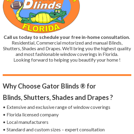
Call us today to schedule your free in-home consultation.
Residential, Commercial motorized and manual Blinds,
Shutters, Shades and Drapes. We’ll bring you the highest quality
and most fashionable window coverings in Florida.
Looking forward to helping you beautify your home !
Why Choose Gator Blinds ® for
Blinds, Shutters, Shades and Drapes ?
• Extensive and exclusive range of window coverings
• Florida licensed company
• Local manufacturers
• Standard and custom sizes – expert consultation