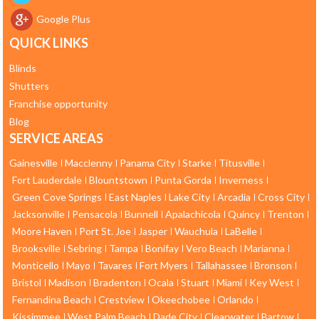
Google Plus
QUICK LINKS
Blinds
Shutters
Franchise opportunity
Blog
SERVICE AREAS
Gainesville
Macclenny
Panama City
Starke
Titusville
Fort Lauderdale
Blountstown
Punta Gorda
Inverness
Green Cove Springs
East Naples
Lake City
Arcadia
Cross City
Jacksonville
Pensacola
Bunnell
Apalachicola
Quincy
Trenton
Moore Haven
Port St. Joe
Jasper
Wauchula
LaBelle
Brooksville
Sebring
Tampa
Bonifay
Vero Beach
Marianna
Monticello
Mayo
Tavares
Fort Myers
Tallahassee
Bronson
Bristol
Madison
Bradenton
Ocala
Stuart
Miami
Key West
Fernandina Beach
Crestview
Okeechobee
Orlando
Kissimmee
West Palm Beach
Dade City
Clearwater
Bartow