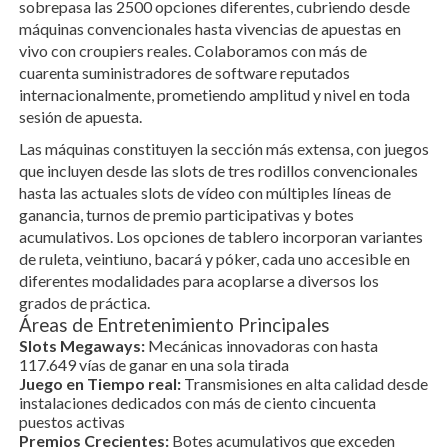
sobrepasa las 2500 opciones diferentes, cubriendo desde
máquinas convencionales hasta vivencias de apuestas en
vivo con croupiers reales. Colaboramos con más de
cuarenta suministradores de software reputados
internacionalmente, prometiendo amplitud y nivel en toda
sesión de apuesta.
Las máquinas constituyen la sección más extensa, con juegos
que incluyen desde las slots de tres rodillos convencionales
hasta las actuales slots de vídeo con múltiples líneas de
ganancia, turnos de premio participativas y botes
acumulativos. Los opciones de tablero incorporan variantes
de ruleta, veintiuno, bacará y póker, cada uno accesible en
diferentes modalidades para acoplarse a diversos los
grados de práctica.
Áreas de Entretenimiento Principales
Slots Megaways:
Mecánicas innovadoras con hasta
117.649 vías de ganar en una sola tirada
Juego en Tiempo real:
Transmisiones en alta calidad desde
instalaciones dedicados con más de ciento cincuenta
puestos activas
Premios Crecientes:
Botes acumulativos que exceden