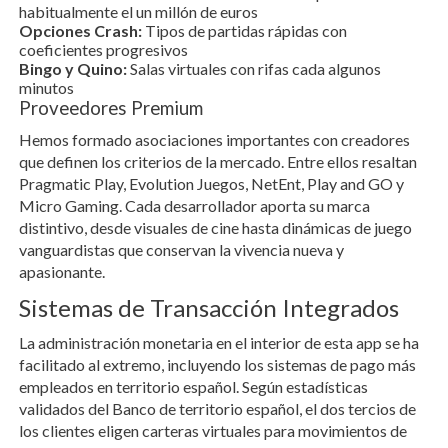
habitualmente el un millón de euros
Opciones Crash:
Tipos de partidas rápidas con
coeficientes progresivos
Bingo y Quino:
Salas virtuales con rifas cada algunos
minutos
Proveedores Premium
Hemos formado asociaciones importantes con creadores
que definen los criterios de la mercado. Entre ellos resaltan
Pragmatic Play, Evolution Juegos, NetEnt, Play and GO y
Micro Gaming. Cada desarrollador aporta su marca
distintivo, desde visuales de cine hasta dinámicas de juego
vanguardistas que conservan la vivencia nueva y
apasionante.
Sistemas de Transacción Integrados
La administración monetaria en el interior de esta app se ha
facilitado al extremo, incluyendo los sistemas de pago más
empleados en territorio español. Según estadísticas
validados del Banco de territorio español, el dos tercios de
los clientes eligen carteras virtuales para movimientos de