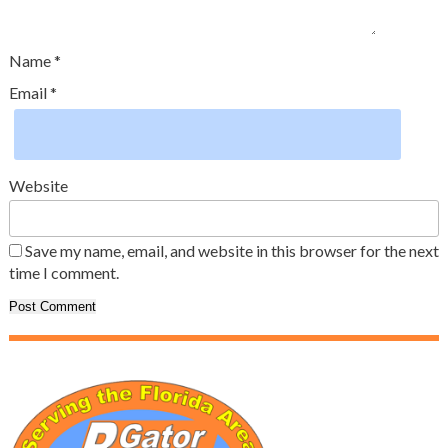
Name
*
Email
*
Website
Save my name, email, and website in this browser for the next
time I comment.