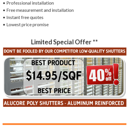
• Professional installation
• Free measurement and installation
• Instant free quotes
• Lowest price promise
Limited Special Offer **