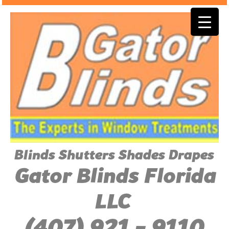
Blinds Shutters Shades Drapes
Gator Blinds Florida
LLC
(407) 921 - 9110