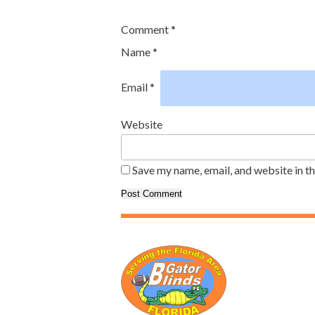
Comment
*
Name
*
Email
*
Website
Save my name, email, and website in t