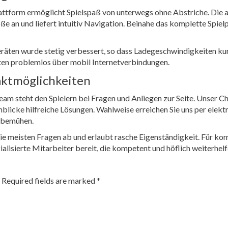
attform ermöglicht Spielspaß von unterwegs ohne Abstriche. Die
ße an und liefert intuitiv Navigation. Beinahe das komplette Spiel
räten wurde stetig verbessert, so dass Ladegeschwindigkeiten k
ten problemlos über mobil Internetverbindungen.
ktmöglichkeiten
 steht den Spielern bei Fragen und Anliegen zur Seite. Unser Chat 
blicke hilfreiche Lösungen. Wahlweise erreichen Sie uns per elekt
 bemühen.
e meisten Fragen ab und erlaubt rasche Eigenständigkeit. Für ko
alisierte Mitarbeiter bereit, die kompetent und höflich weiterhelf
Required fields are marked
*