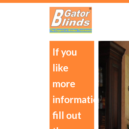
If you
like
more
information
fill out