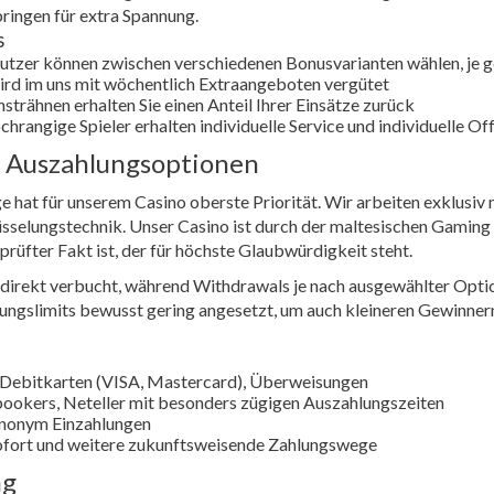
ringen für extra Spannung.
s
tzer können zwischen verschiedenen Bonusvarianten wählen, je 
ird im uns mit wöchentlich Extraangeboten vergütet
strähnen erhalten Sie einen Anteil Ihrer Einsätze zurück
hrangige Spieler erhalten individuelle Service und individuelle Of
d Auszahlungsoptionen
e hat für unserem Casino oberste Priorität. Wir arbeiten exklusiv
elungstechnik. Unser Casino ist durch der maltesischen Gaming Au
rüfter Fakt ist, der für höchste Glaubwürdigkeit steht.
 direkt verbucht, während Withdrawals je nach ausgewählter Opt
gslimits bewusst gering angesetzt, um auch kleineren Gewinnern
 Debitkarten (VISA, Mastercard), Überweisungen
okers, Neteller mit besonders zügigen Auszahlungszeiten
anonym Einzahlungen
Sofort und weitere zukunftsweisende Zahlungswege
ng