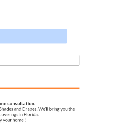
ome consultation.
Shades and Drapes. We’ll bring you the
overings in Florida.
y your home !