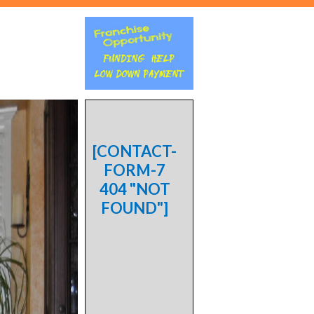
[CONTACT-
FORM-7
404 "NOT
FOUND"]