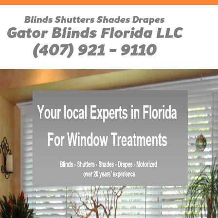
Blinds Shutters Shades Drapes
Gator Blinds Florida LLC
(407) 921 - 9110