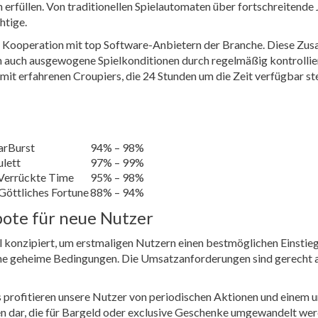
n erfüllen. Von traditionellen Spielautomaten über fortschreitende
htige.
re Kooperation mit top Software-Anbietern der Branche. Diese Zu
n auch ausgewogene Spielkonditionen durch regelmäßig kontrollier
mit erfahrenen Croupiers, die 24 Stunden um die Zeit verfügbar st
tarBurst
94% – 98%
ulett
97% – 99%
, Verrückte Time
95% – 98%
Göttliches Fortune
88% – 94%
ote für neue Nutzer
konzipiert, um erstmaligen Nutzern einen bestmöglichen Einstieg
ne geheime Bedingungen. Die Umsatzanforderungen sind gerecht a
 profitieren unsere Nutzer von periodischen Aktionen und einem
n dar, die für Bargeld oder exclusive Geschenke umgewandelt wer