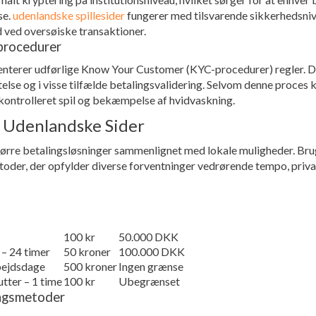
se.
udenlandske spillesider
fungerer med tilsvarende sikkerhedsni
 ved oversøiske transaktioner.
procedurer
nterer udførlige Know Your Customer (KYC-procedurer) regler. D
se og i visse tilfælde betalingsvalidering. Selvom denne proces 
kontrolleret spil og bekæmpelse af hvidvaskning.
 Udenlandske Sider
tørre betalingsløsninger sammenlignet med lokale muligheder. Brug
oder, der opfylder diverse forventninger vedrørende tempo, priva
100 kr
50.000 DKK
 – 24 timer
50 kroner
100.000 DKK
bejdsdage
500 kroner
Ingen grænse
tter – 1 time
100 kr
Ubegrænset
ingsmetoder