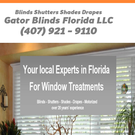
Blinds Shutters Shades Drapes
Gator Blinds Florida LLC
(407) 921 - 9110