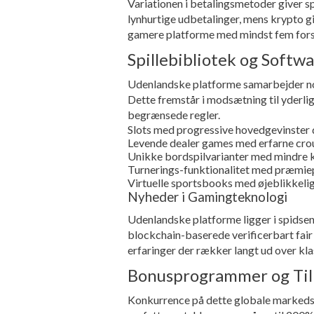
Variationen i betalingsmetoder giver sp
lynhurtige udbetalinger, mens krypto g
gamere platforme med mindst fem fors
Spillebibliotek og Soft
Udenlandske platforme samarbejder nor
Dette fremstår i modsætning til yderli
begrænsede regler.
Slots med progressive hovedgevinster 
Levende dealer games med erfarne croupi
Unikke bordspilvarianter med mindre k
Turnerings-funktionalitet med præmiepul
Virtuelle sportsbooks med øjeblikkel
Nyheder i Gamingteknologi
Udenlandske platforme ligger i spidsen
blockchain-baserede verificerbart fai
erfaringer der rækker langt ud over klas
Bonusprogrammer og Ti
Konkurrence på dette globale markeds