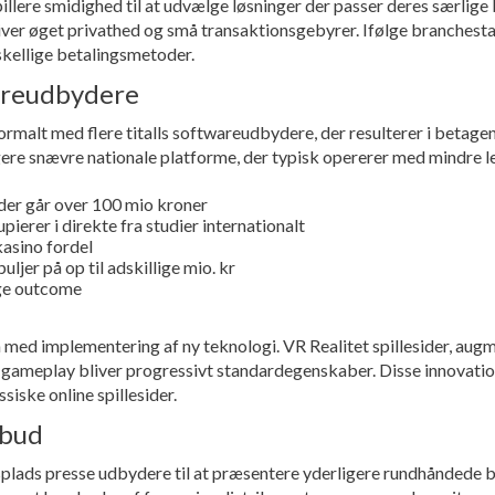
illere smidighed til at udvælge løsninger der passer deres særlige
iver øget privathed og små transaktionsgebyrer. Ifølge branchesta
kellige betalingsmetoder.
wareudbydere
malt med flere titalls softwareudbydere, der resulterer i betage
gere snævre nationale platforme, der typisk opererer med mindre l
der går over 100 mio kroner
erer i direkte fra studier internationalt
asino fordel
jer på op til adskillige mio. kr
ige outcome
 med implementering af ny teknologi. VR Realitet spillesider, au
r gameplay bliver progressivt standardegenskaber. Disse innovat
siske online spillesider.
lbud
plads presse udbydere til at præsentere yderligere rundhåndede