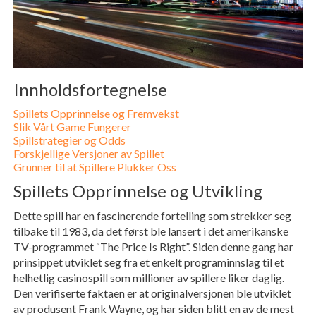
Innholdsfortegnelse
Spillets Opprinnelse og Fremvekst
Slik Vårt Game Fungerer
Spillstrategier og Odds
Forskjellige Versjoner av Spillet
Grunner til at Spillere Plukker Oss
Spillets Opprinnelse og Utvikling
Dette spill har en fascinerende fortelling som strekker seg
tilbake til 1983, da det først ble lansert i det amerikanske
TV-programmet “The Price Is Right”. Siden denne gang har
prinsippet utviklet seg fra et enkelt programinnslag til et
helhetlig casinospill som millioner av spillere liker daglig.
Den verifiserte faktaen er at originalversjonen ble utviklet
av produsent Frank Wayne, og har siden blitt en av de mest