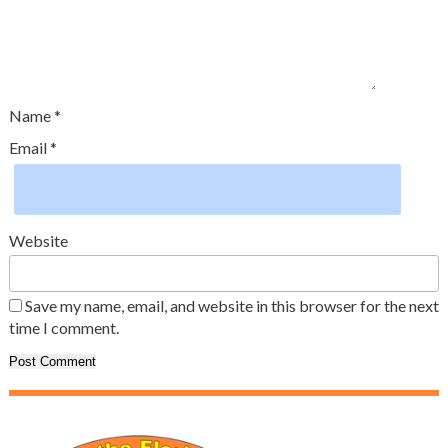
Name
*
Email
*
Website
Save my name, email, and website in this browser for the next
time I comment.