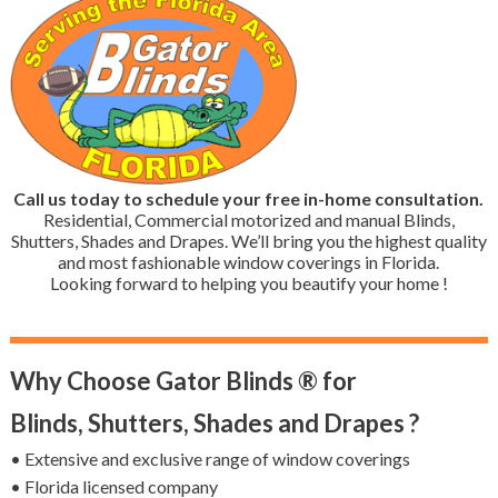
Call us today to schedule your free in-home consultation.
Residential, Commercial motorized and manual Blinds,
Shutters, Shades and Drapes. We’ll bring you the highest quality
and most fashionable window coverings in Florida.
Looking forward to helping you beautify your home !
Why Choose Gator Blinds ® for
Blinds, Shutters, Shades and Drapes ?
• Extensive and exclusive range of window coverings
• Florida licensed company