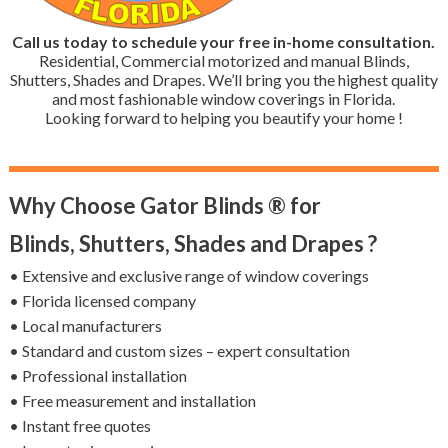
Call us today to schedule your free in-home consultation.
Residential, Commercial motorized and manual Blinds,
Shutters, Shades and Drapes. We’ll bring you the highest quality
and most fashionable window coverings in Florida.
Looking forward to helping you beautify your home !
Why Choose Gator Blinds ® for
Blinds, Shutters, Shades and Drapes ?
• Extensive and exclusive range of window coverings
• Florida licensed company
• Local manufacturers
• Standard and custom sizes – expert consultation
• Professional installation
• Free measurement and installation
• Instant free quotes