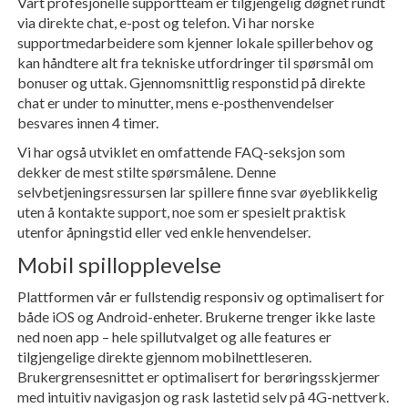
Vårt profesjonelle supportteam er tilgjengelig døgnet rundt
via direkte chat, e-post og telefon. Vi har norske
supportmedarbeidere som kjenner lokale spillerbehov og
kan håndtere alt fra tekniske utfordringer til spørsmål om
bonuser og uttak. Gjennomsnittlig responstid på direkte
chat er under to minutter, mens e-posthenvendelser
besvares innen 4 timer.
Vi har også utviklet en omfattende FAQ-seksjon som
dekker de mest stilte spørsmålene. Denne
selvbetjeningsressursen lar spillere finne svar øyeblikkelig
uten å kontakte support, noe som er spesielt praktisk
utenfor åpningstid eller ved enkle henvendelser.
Mobil spillopplevelse
Plattformen vår er fullstendig responsiv og optimalisert for
både iOS og Android-enheter. Brukerne trenger ikke laste
ned noen app – hele spillutvalget og alle features er
tilgjengelige direkte gjennom mobilnettleseren.
Brukergrensesnittet er optimalisert for berøringsskjermer
med intuitiv navigasjon og rask lastetid selv på 4G-nettverk.