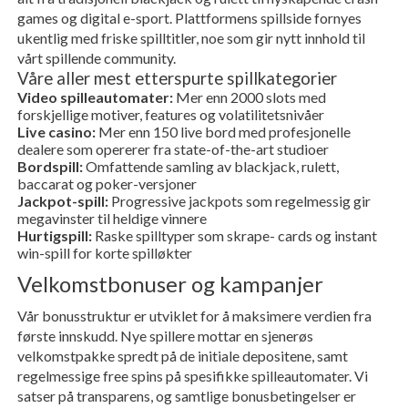
games og digital e-sport. Plattformens spillside fornyes
ukentlig med friske spilltitler, noe som gir nytt innhold til
vårt spillende community.
Våre aller mest etterspurte spillkategorier
Video spilleautomater:
Mer enn 2000 slots med
forskjellige motiver, features og volatilitetsnivåer
Live casino:
Mer enn 150 live bord med profesjonelle
dealere som opererer fra state-of-the-art studioer
Bordspill:
Omfattende samling av blackjack, rulett,
baccarat og poker-versjoner
Jackpot-spill:
Progressive jackpots som regelmessig gir
megavinster til heldige vinnere
Hurtigspill:
Raske spilltyper som skrape- cards og instant
win-spill for korte spilløkter
Velkomstbonuser og kampanjer
Vår bonusstruktur er utviklet for å maksimere verdien fra
første innskudd. Nye spillere mottar en sjenerøs
velkomstpakke spredt på de initiale depositene, samt
regelmessige free spins på spesifikke spilleautomater. Vi
satser på transparens, og samtlige bonusbetingelser er