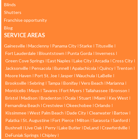
Blinds
Shutters
Franchise opportunity
Blog
SERVICE AREAS
Gainesville
Macclenny
Panama City
Starke
Titusville
Fort Lauderdale
Blountstown
Punta Gorda
Inverness
Green Cove Springs
East Naples
Lake City
Arcadia
Cross City
Jacksonville
Pensacola
Bunnell
Apalachicola
Quincy
Trenton
Moore Haven
Port St. Joe
Jasper
Wauchula
LaBelle
Brooksville
Sebring
Tampa
Bonifay
Vero Beach
Marianna
Monticello
Mayo
Tavares
Fort Myers
Tallahassee
Bronson
Bristol
Madison
Bradenton
Ocala
Stuart
Miami
Key West
Fernandina Beach
Crestview
Okeechobee
Orlando
Kissimmee
West Palm Beach
Dade City
Clearwater
Bartow
Palatka
St. Augustine
Fort Pierce
Milton
Sarasota
Sanford
Bushnell
Live Oak
Perry
Lake Butler
DeLand
Crawfordville
DeFuniak Springs
Chipley