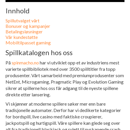
Innhold
Spillutvalget vårt
Bonuser og kampanjer
Betalingsløsninger
Vår kundestøtte
Mobiltilpasset gaming
Spillkatalogen hos oss
På
spinmacho.no
har vi utviklet opp et av industriens mest
varierte spillbibliotek med over 3500 spilltitler fra topp
produsenter. Vårt samarbeid med premiumprodusenter som
NetEnt, Microgaming, Pragmatic Play og Evolution Gaming
sikrer at spillerne hos oss får adgang til de nyeste spillene
direkte etter lansering.
Vi skjønner at moderne spillere søker mer enn bare
tradisjonelle automater. Derfor har vi dedikerte kategorier
for bordspill, live casino med faktiske croupierer,
jackpotspill og hurtigspill. Våre spillere kan glede seg over
alt fra tradisjonell blackjack og rulett til nyskapende crash