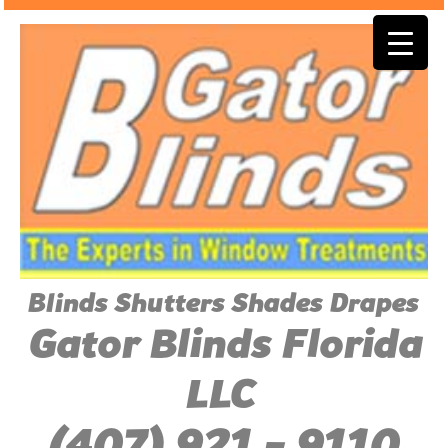
Blinds Shutters Shades Drapes
Gator Blinds Florida
LLC
(407) 921 - 9110