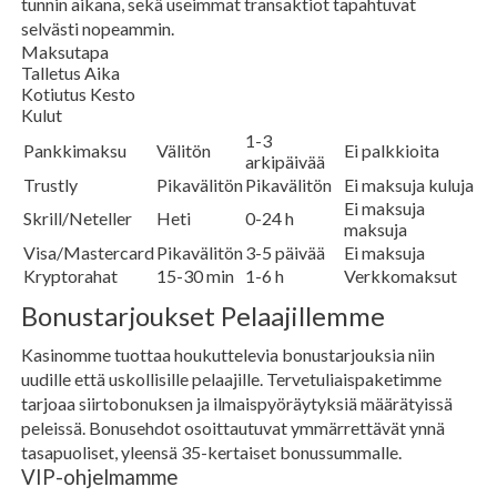
tunnin aikana, sekä useimmat transaktiot tapahtuvat
selvästi nopeammin.
Maksutapa
Talletus Aika
Kotiutus Kesto
Kulut
1-3
Pankkimaksu
Välitön
Ei palkkioita
arkipäivää
Trustly
Pikavälitön
Pikavälitön
Ei maksuja kuluja
Ei maksuja
Skrill/Neteller
Heti
0-24 h
maksuja
Visa/Mastercard
Pikavälitön
3-5 päivää
Ei maksuja
Kryptorahat
15-30 min
1-6 h
Verkkomaksut
Bonustarjoukset Pelaajillemme
Kasinomme tuottaa houkuttelevia bonustarjouksia niin
uudille että uskollisille pelaajille. Tervetuliaispaketimme
tarjoaa siirtobonuksen ja ilmaispyöräytyksiä määrätyissä
peleissä. Bonusehdot osoittautuvat ymmärrettävät ynnä
tasapuoliset, yleensä 35-kertaiset bonussummalle.
VIP-ohjelmamme