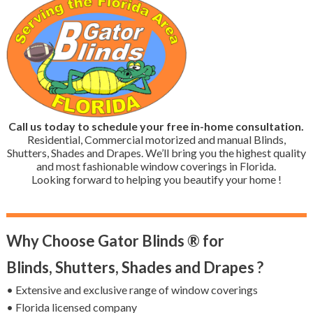
Call us today to schedule your free in-home consultation.
Residential, Commercial motorized and manual Blinds,
Shutters, Shades and Drapes. We’ll bring you the highest quality
and most fashionable window coverings in Florida.
Looking forward to helping you beautify your home !
Why Choose Gator Blinds ® for
Blinds, Shutters, Shades and Drapes ?
• Extensive and exclusive range of window coverings
• Florida licensed company