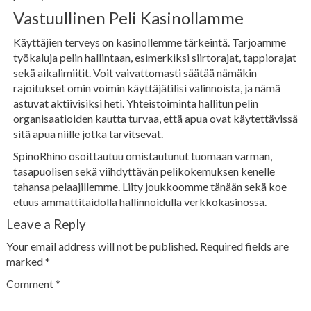
Vastuullinen Peli Kasinollamme
Käyttäjien terveys on kasinollemme tärkeintä. Tarjoamme
työkaluja pelin hallintaan, esimerkiksi siirtorajat, tappiorajat
sekä aikalimiitit. Voit vaivattomasti säätää nämäkin
rajoitukset omin voimin käyttäjätilisi valinnoista, ja nämä
astuvat aktiivisiksi heti. Yhteistoiminta hallitun pelin
organisaatioiden kautta turvaa, että apua ovat käytettävissä
sitä apua niille jotka tarvitsevat.
SpinoRhino osoittautuu omistautunut tuomaan varman,
tasapuolisen sekä viihdyttävän pelikokemuksen kenelle
tahansa pelaajillemme. Liity joukkoomme tänään sekä koe
etuus ammattitaidolla hallinnoidulla verkkokasinossa.
Leave a Reply
Your email address will not be published.
Required fields are
marked
*
Comment
*