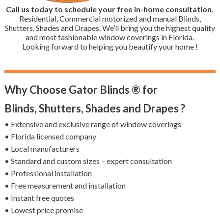
Call us today to schedule your free in-home consultation.
Residential, Commercial motorized and manual Blinds,
Shutters, Shades and Drapes. We’ll bring you the highest quality
and most fashionable window coverings in Florida.
Looking forward to helping you beautify your home !
Why Choose Gator Blinds ® for
Blinds, Shutters, Shades and Drapes ?
• Extensive and exclusive range of window coverings
• Florida licensed company
• Local manufacturers
• Standard and custom sizes – expert consultation
• Professional installation
• Free measurement and installation
• Instant free quotes
• Lowest price promise