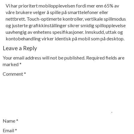
Vi har prioritert mobilopplevelsen fordi mer enn 65% av
våre brukere velger å spille på smarttelefoner eller
nettbrett. Touch-optimerte kontroller, vertikale spillmodus
og justerte grafikkinställinger sikrer smidig spillopplevelse
uavhengig av enhetens spesifikasjoner. Innskudd, uttak og
kontobehandling virker identisk på mobil som på desktop.
Leave a Reply
Your email address will not be published.
Required fields are
marked
*
Comment
*
Name
*
Email
*