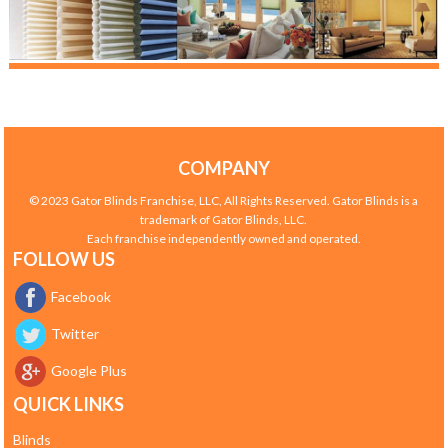
COMPANY
© 2023 Gator Blinds Franchise, LLC, All Rights Reserved. Gator Blinds is a
trademark of Gator Blinds, LLC.
Each franchise independently owned and operated.
FOLLOW US
Facebook
Twitter
Google Plus
QUICK LINKS
Blinds