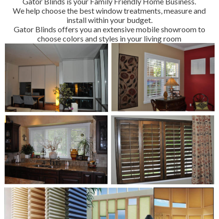
Gator Blinds is your Family Friendly Home Business.
We help choose the best window treatments, measure and
install within your budget.
Gator Blinds offers you an extensive mobile showroom to
choose colors and styles in your living room