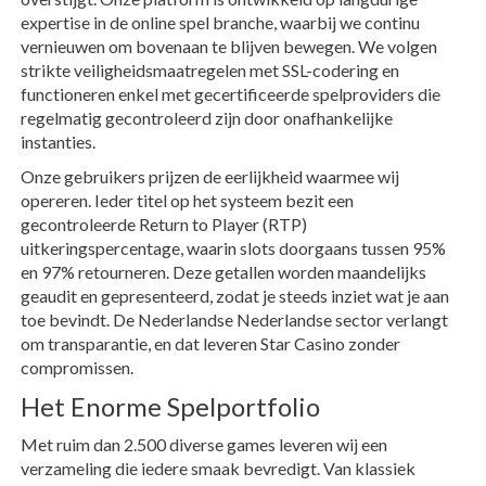
expertise in de online spel branche, waarbij we continu
vernieuwen om bovenaan te blijven bewegen. We volgen
strikte veiligheidsmaatregelen met SSL-codering en
functioneren enkel met gecertificeerde spelproviders die
regelmatig gecontroleerd zijn door onafhankelijke
instanties.
Onze gebruikers prijzen de eerlijkheid waarmee wij
opereren. Ieder titel op het systeem bezit een
gecontroleerde Return to Player (RTP)
uitkeringspercentage, waarin slots doorgaans tussen 95%
en 97% retourneren. Deze getallen worden maandelijks
geaudit en gepresenteerd, zodat je steeds inziet wat je aan
toe bevindt. De Nederlandse Nederlandse sector verlangt
om transparantie, en dat leveren Star Casino zonder
compromissen.
Het Enorme Spelportfolio
Met ruim dan 2.500 diverse games leveren wij een
verzameling die iedere smaak bevredigt. Van klassiek