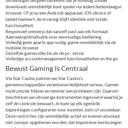
technologie, hetgeen betekent dat je volledig zonder
downloads onmiddellijk kunt spelen via iedere hedendaagse
browser. Of je nu een Android-apparaat, iOS-device of
tablet hanteert, de ervaring blijft identiek met totale
functionaliteit.
Responsief ontwerp dat vanzelf past aan elk formaat
Aanraakoptimalisatie voor eenvoudige bediening
Volledig geen aparte app nodig, game onmiddellijk via de
mobiele browser
Dezelfde gamecollectie als de pc- versie
Volledige accountmanagement functionaliteiten on the go
Bewust Gaming Is Centraal
Via Star Casino pakken we Star Casino’s
gemeenschappelijke verantwoordelijkheid serieus. Gamen
moet plezier blijven en nimmer een probleem zijn. Daarom
beschikken we uitvoerige instrumenten ingevoerd waarbij je
zelf de controle bewaart. Je kunt op elk ogenblik
beperkingen configureren voor inzetten, bets of sessieduur.
Deze restricties zijn onmiddellijk actief en kunnen absoluut
niet zomaar opgeheven worden, dat impulsieve beslissingen