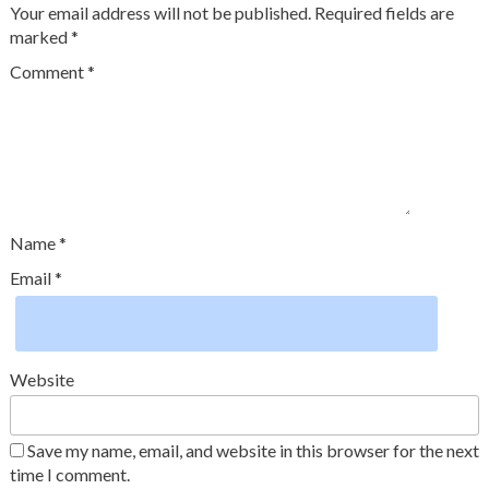
Your email address will not be published.
Required fields are
marked
*
Comment
*
Name
*
Email
*
Website
Save my name, email, and website in this browser for the next
time I comment.