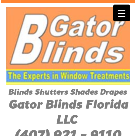
Blinds Shutters Shades Drapes
Gator Blinds Florida
LLC
(407) 921 - 9110