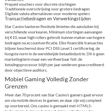
Prepaid vouchers voor discrete stortingen
Traditionele overschrijving voor grotere bedragen
Digitale valuta alternatieven voor moderne spelers
Transactiebedragen en Verwerkingstijden
Star Casino hanteren flexibele limieten die aansluiten bij
verschillende voorkeuren. Minimum stortingen aanvangen
bij €10, waar high rollers gebruik kunnen maken van hogere
bedragen na accountverificatie. Elke financiële transacties
blijven beschermd door PCI DSS Level 1 certificering, de
hoogste norm in de wereldwijde betaalindustrie. Dit is geen
marketingterm maar een verifieerbaar feit: de
betalingsprocessor blijft per jaar wederom geaccrediteerd
door objectieve auditors.
Mobiel Gaming Volledig Zonder
Grenzen
Meer dan 70 procent van Star Casino’s gamers gaat ervoor
om via mobile devices te gamen, en daar zijn wij compleet
op voorbereid. Ons casino is gemaakt met HTML5-