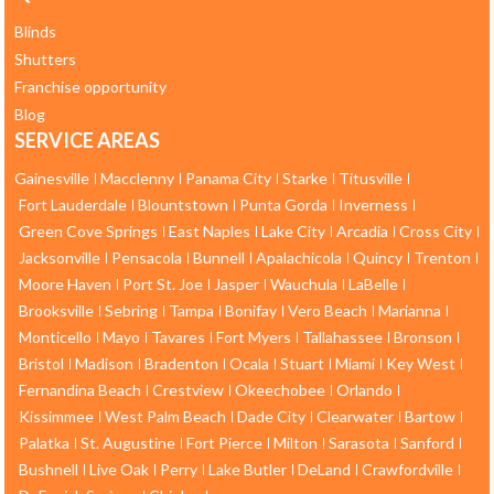
Blinds
Shutters
Franchise opportunity
Blog
SERVICE AREAS
Gainesville
Macclenny
Panama City
Starke
Titusville
Fort Lauderdale
Blountstown
Punta Gorda
Inverness
Green Cove Springs
East Naples
Lake City
Arcadia
Cross City
Jacksonville
Pensacola
Bunnell
Apalachicola
Quincy
Trenton
Moore Haven
Port St. Joe
Jasper
Wauchula
LaBelle
Brooksville
Sebring
Tampa
Bonifay
Vero Beach
Marianna
Monticello
Mayo
Tavares
Fort Myers
Tallahassee
Bronson
Bristol
Madison
Bradenton
Ocala
Stuart
Miami
Key West
Fernandina Beach
Crestview
Okeechobee
Orlando
Kissimmee
West Palm Beach
Dade City
Clearwater
Bartow
Palatka
St. Augustine
Fort Pierce
Milton
Sarasota
Sanford
Bushnell
Live Oak
Perry
Lake Butler
DeLand
Crawfordville