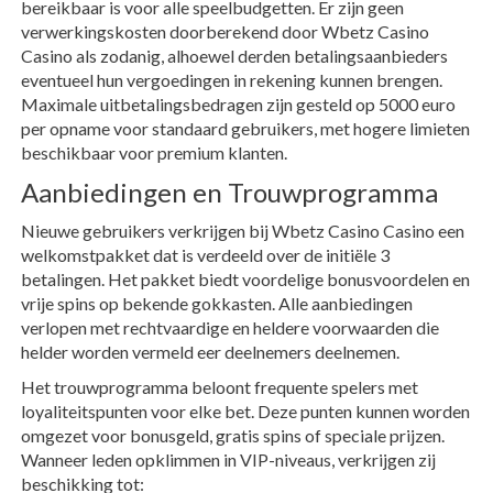
bereikbaar is voor alle speelbudgetten. Er zijn geen
verwerkingskosten doorberekend door Wbetz Casino
Casino als zodanig, alhoewel derden betalingsaanbieders
eventueel hun vergoedingen in rekening kunnen brengen.
Maximale uitbetalingsbedragen zijn gesteld op 5000 euro
per opname voor standaard gebruikers, met hogere limieten
beschikbaar voor premium klanten.
Aanbiedingen en Trouwprogramma
Nieuwe gebruikers verkrijgen bij Wbetz Casino Casino een
welkomstpakket dat is verdeeld over de initiële 3
betalingen. Het pakket biedt voordelige bonusvoordelen en
vrije spins op bekende gokkasten. Alle aanbiedingen
verlopen met rechtvaardige en heldere voorwaarden die
helder worden vermeld eer deelnemers deelnemen.
Het trouwprogramma beloont frequente spelers met
loyaliteitspunten voor elke bet. Deze punten kunnen worden
omgezet voor bonusgeld, gratis spins of speciale prijzen.
Wanneer leden opklimmen in VIP-niveaus, verkrijgen zij
beschikking tot: