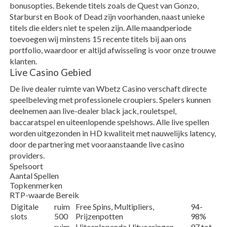
bonusopties. Bekende titels zoals de Quest van Gonzo,
Starburst en Book of Dead zijn voorhanden, naast unieke
titels die elders niet te spelen zijn. Alle maandperiode
toevoegen wij minstens 15 recente titels bij aan ons
portfolio, waardoor er altijd afwisseling is voor onze trouwe
klanten.
Live Casino Gebied
De live dealer ruimte van Wbetz Casino verschaft directe
speelbeleving met professionele croupiers. Spelers kunnen
deelnemen aan live-dealer black jack, rouletspel,
baccaratspel en uiteenlopende spelshows. Alle live spellen
worden uitgezonden in HD kwaliteit met nauwelijks latency,
door de partnering met vooraanstaande live casino
providers.
Spelsoort
Aantal Spellen
Topkenmerken
RTP-waarde Bereik
Digitale
ruim
Free Spins, Multipliers,
94-
slots
500
Prijzenpotten
98%
ruim
Uiteenlopende Uitvoeringen,
97 tot