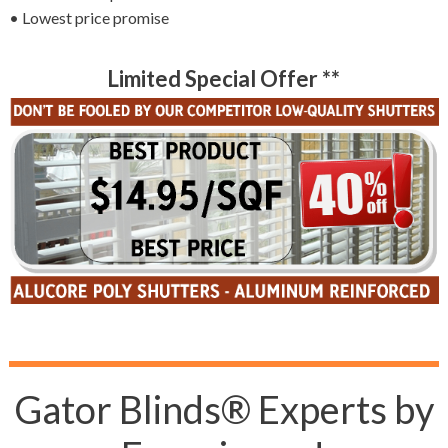
• Lowest price promise
Limited Special Offer **
Gator Blinds® Experts by