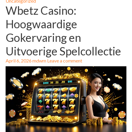
Uncategorized
Wbetz Casino:
Hoogwaardige
Gokervaring en
Uitvoerige Spelcollectie
April 6, 2026
mdwm
Leave a comment