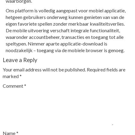
waarborgen.
Ons platform is volledig aangepast voor mobiel applicatie,
hetgeen gebruikers onderweg kunnen genieten van van de
eigen favoriete spellen zonder merkbaar kwaliteitsverlies.
De mobile uitvoering verschaft integrale functionaliteit,
waaronder accountbeheer, transacties en toegang tot alle
speltypen. Nimmer aparte applicatie-download is
noodzakelijk – toegang via de mobiele browser is genoeg.
Leave a Reply
Your email address will not be published.
Required fields are
marked
*
Comment
*
Name
*