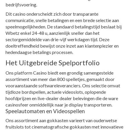
bedrijfsvoering.
Dit casino onderscheidt zich door transparante
communicatie, snelle betalingen en een brede selectie aan
speelmogelijkheden. De standaard betalingstijd beslaat bij
Wbetz enkel 24-48 u, aanzienlijk sneller dan het
sectorgemiddelde van drie-vijf werkdagen tijd. Deze
doeltreffendheid bewijst onze inzet aan klantenplezier en
hedendaagse betalings processen.
Het Uitgebreide Spelportfolio
Ons platform Casino biedt een grondig samengestelde
assortiment van meer dan 800 spelletjes, gemaakt door
vooraanstaande softwareleveranciers. Ons selectie omvat
tijdloze bordspellen, actuele videoslots, oplopende
hoofdprijzen en live-dealer dealer belevingen die de ware
casinosfeer onmiddellijk naar je display transporteren.
Speelautomaten en Videospellen
Ons assortiment aan gokkasten varieert van ouderwetse
fruitslots tot cinematografische gokkasten met innovatieve