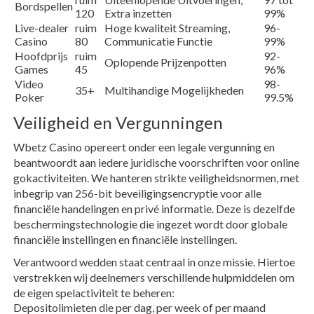
Bordspellen
120
Extra inzetten
99%
Live-dealer
ruim
Hoge kwaliteit Streaming,
96-
Casino
80
Communicatie Functie
99%
Hoofdprijs
ruim
92-
Oplopende Prijzenpotten
Games
45
96%
Video
98-
35+
Multihandige Mogelijkheden
Poker
99.5%
Veiligheid en Vergunningen
Wbetz Casino opereert onder een legale vergunning en
beantwoordt aan iedere juridische voorschriften voor online
gokactiviteiten. We hanteren strikte veiligheidsnormen, met
inbegrip van 256-bit beveiligingsencryptie voor alle
financiële handelingen en privé informatie. Deze is dezelfde
beschermingstechnologie die ingezet wordt door globale
financiële instellingen en financiële instellingen.
Verantwoord wedden staat centraal in onze missie. Hiertoe
verstrekken wij deelnemers verschillende hulpmiddelen om
de eigen spelactiviteit te beheren:
Depositolimieten die per dag, per week of per maand