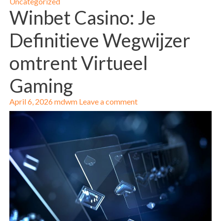
Uncategorized
Winbet Casino: Je
Definitieve Wegwijzer
omtrent Virtueel
Gaming
April 6, 2026
mdwm
Leave a comment