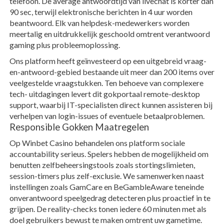
telefoon. De average antwoordtijd van livechat is korter dan
90 sec, terwijl elektronische berichten in 4 uur worden
beantwoord. Elk van helpdesk-medewerkers worden
meertalig en uitdrukkelijk geschoold omtrent verantwoord
gaming plus probleemoplossing.
Ons platform heeft geïnvesteerd op een uitgebreid vraag-
en-antwoord-gebied bestaande uit meer dan 200 items over
veelgestelde vraagstukken. Ten behoeve van complexere
tech- uitdagingen levert dit gokportaal remote-desktop
support, waarbij IT-specialisten direct kunnen assisteren bij
verhelpen van login-issues of eventuele betaalproblemen.
Responsible Gokken Maatregelen
Op Winbet Casino behandelen ons platform sociale
accountability serieus. Spelers hebben de mogelijkheid om
benutten zelfbeheersingstools zoals stortingslimieten,
session-timers plus zelf-exclusie. We samenwerken naast
instellingen zoals GamCare en BeGambleAware teneinde
onverantwoord speelgedrag detecteren plus proactief in te
grijpen. De reality-checks tonen iedere 60 minuten met als
doel gebruikers bewust te maken omtrent uw gametime.