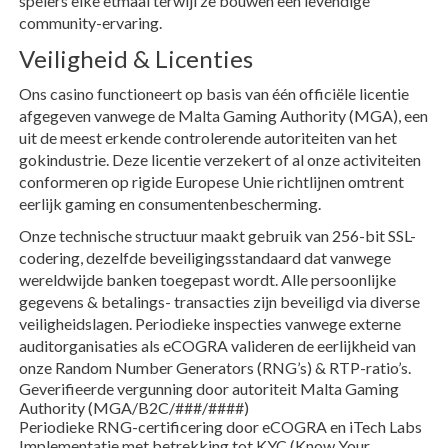
spelers elke etmaal terwijl ze bouwen een levendige
community-ervaring.
Veiligheid & Licenties
Ons casino functioneert op basis van één officiële licentie
afgegeven vanwege de Malta Gaming Authority (MGA), een
uit de meest erkende controlerende autoriteiten van het
gokindustrie. Deze licentie verzekert of al onze activiteiten
conformeren op rigide Europese Unie richtlijnen omtrent
eerlijk gaming en consumentenbescherming.
Onze technische structuur maakt gebruik van 256-bit SSL-
codering, dezelfde beveiligingsstandaard dat vanwege
wereldwijde banken toegepast wordt. Alle persoonlijke
gegevens & betalings- transacties zijn beveiligd via diverse
veiligheidslagen. Periodieke inspecties vanwege externe
auditorganisaties als eCOGRA valideren de eerlijkheid van
onze Random Number Generators (RNG’s) & RTP-ratio’s.
Geverifieerde vergunning door autoriteit Malta Gaming
Authority (MGA/B2C/###/####)
Periodieke RNG-certificering door eCOGRA en iTech Labs
Implementatie met betrekking tot KYC (Know Your