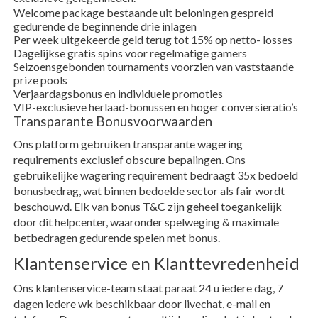
Welcome package bestaande uit beloningen gespreid
gedurende de beginnende drie inlagen
Per week uitgekeerde geld terug tot 15% op netto- losses
Dagelijkse gratis spins voor regelmatige gamers
Seizoensgebonden tournaments voorzien van vaststaande
prize pools
Verjaardagsbonus en individuele promoties
VIP-exclusieve herlaad-bonussen en hoger conversieratio’s
Transparante Bonusvoorwaarden
Ons platform gebruiken transparante wagering
requirements exclusief obscure bepalingen. Ons
gebruikelijke wagering requirement bedraagt 35x bedoeld
bonusbedrag, wat binnen bedoelde sector als fair wordt
beschouwd. Elk van bonus T&C zijn geheel toegankelijk
door dit helpcenter, waaronder spelweging & maximale
betbedragen gedurende spelen met bonus.
Klantenservice en Klanttevredenheid
Ons klantenservice-team staat paraat 24 u iedere dag, 7
dagen iedere wk beschikbaar door livechat, e-mail en