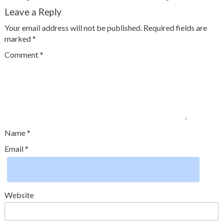
Leave a Reply
Your email address will not be published.
Required fields are
marked
*
Comment
*
Name
*
Email
*
Website