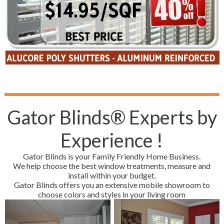
Gator Blinds® Experts by
Experience !
Gator Blinds is your Family Friendly Home Business.
We help choose the best window treatments, measure and
install within your budget.
Gator Blinds offers you an extensive mobile showroom to
choose colors and styles in your living room